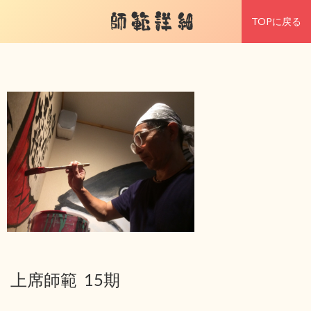
師範詳細
TOPに戻る
上席師範 15期