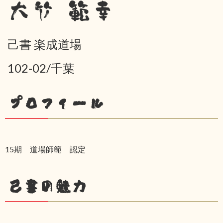
大竹 範幸
己書 楽成道場
102-02/千葉
プロフィール
15期 道場師範 認定
己書の魅力