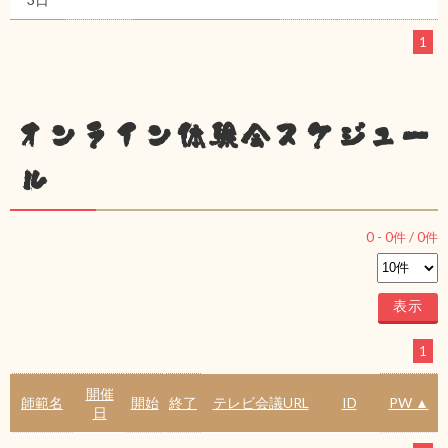
1
オンライン体験会スケジュー
ル
0
-
0
件 /
0
件
1
開催
師範名
開始
終了
テレビ会議URL
ID
PW ▲
日