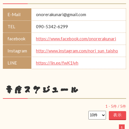
E-Mail
onorerakunari@gmail.com
TEL
090-5342-6299
facebook
https://www.facebook.com/onorerakunari
Instagram
http://www.instagram.com/nori_sun_taisho
LINE
https://lin.ee/fwK1lyh
幸座スケジュール
1
-
5
件 /
5
件
1