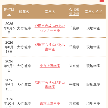
開催日
会場都
師範名
幸座名
幸座タイプ
▲
道府県
2026
成田市赤坂ふれあい
年8月6
大竹 範幸
千葉県
現地幸座
センター幸座
日
2026
成田市もりんぴあ己
年8月
大竹 範幸
千葉県
現地幸座
書幸座
16日
2026
年9月5
大竹 範幸
東京上野幸座
東京都
現地幸座
日
2026
成田市もりんぴあ己
年9月
大竹 範幸
千葉県
現地幸座
書幸座
13日
2026
年10月
大竹 範幸
東京上野幸座
東京都
現地幸座
3日