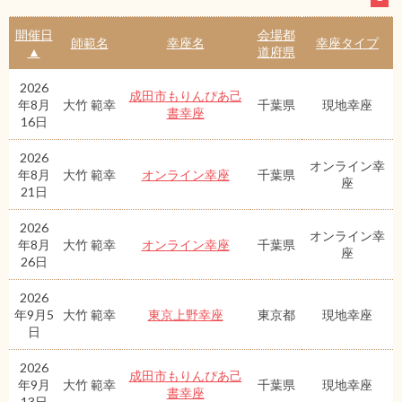
開催日
会場都
師範名
幸座名
幸座タイプ
▲
道府県
2026
成田市もりんぴあ己
年8月
大竹 範幸
千葉県
現地幸座
書幸座
16日
2026
オンライン幸
年8月
大竹 範幸
オンライン幸座
千葉県
座
21日
2026
オンライン幸
年8月
大竹 範幸
オンライン幸座
千葉県
座
26日
2026
年9月5
大竹 範幸
東京上野幸座
東京都
現地幸座
日
2026
成田市もりんぴあ己
年9月
大竹 範幸
千葉県
現地幸座
書幸座
13日