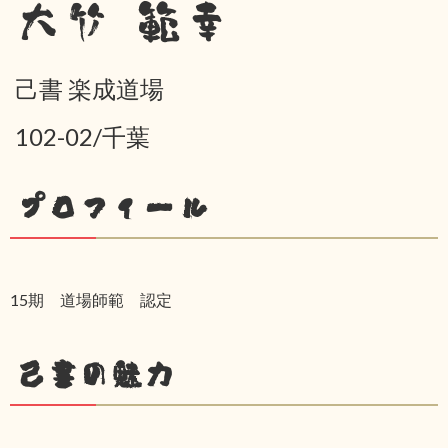
大竹 範幸
己書 楽成道場
102-02/千葉
プロフィール
15期 道場師範 認定
己書の魅力