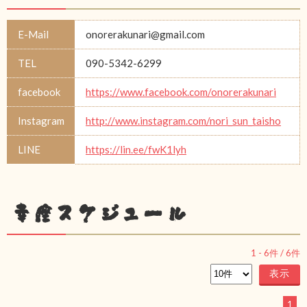
E-Mail
onorerakunari@gmail.com
TEL
090-5342-6299
facebook
https://www.facebook.com/onorerakunari
Instagram
http://www.instagram.com/nori_sun_taisho
LINE
https://lin.ee/fwK1lyh
幸座スケジュール
1
-
6
件 /
6
件
1