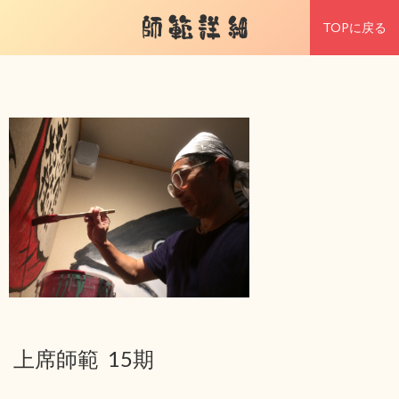
師範詳細
TOPに戻る
上席師範 15期