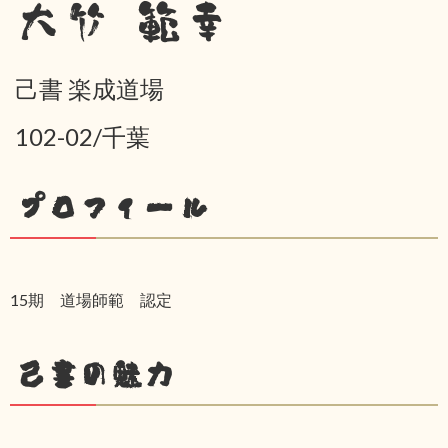
大竹 範幸
己書 楽成道場
102-02/千葉
プロフィール
15期 道場師範 認定
己書の魅力