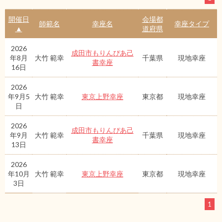
開催日
会場都
師範名
幸座名
幸座タイプ
▲
道府県
2026
成田市もりんぴあ己
年8月
大竹 範幸
千葉県
現地幸座
書幸座
16日
2026
年9月5
大竹 範幸
東京上野幸座
東京都
現地幸座
日
2026
成田市もりんぴあ己
年9月
大竹 範幸
千葉県
現地幸座
書幸座
13日
2026
年10月
大竹 範幸
東京上野幸座
東京都
現地幸座
3日
1