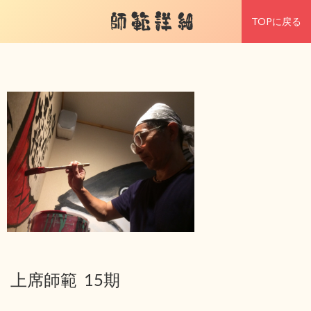
師範詳細
TOPに戻る
上席師範 15期