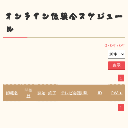
オンライン体験会スケジュー
ル
0
-
0
件 /
0
件
1
開催
師範名
開始
終了
テレビ会議URL
ID
PW ▲
日
1