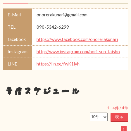
E-Mail
onorerakunari@gmail.com
TEL
090-5342-6299
facebook
https://www.facebook.com/onorerakunari
Instagram
http://www.instagram.com/nori_sun_taisho
LINE
https://lin.ee/fwK1lyh
幸座スケジュール
1
-
4
件 /
4
件
1