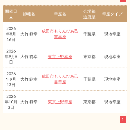
開催日
会場都
師範名
幸座名
幸座タイプ
▲
道府県
2026
成田市もりんぴあ己
年8月
大竹 範幸
千葉県
現地幸座
書幸座
16日
2026
年9月5
大竹 範幸
東京上野幸座
東京都
現地幸座
日
2026
成田市もりんぴあ己
年9月
大竹 範幸
千葉県
現地幸座
書幸座
13日
2026
年10月
大竹 範幸
東京上野幸座
東京都
現地幸座
3日
1