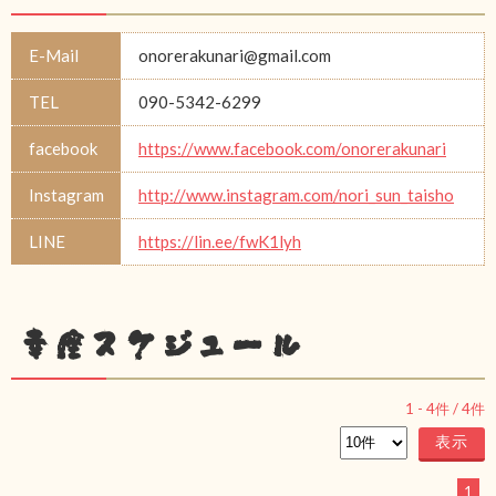
E-Mail
onorerakunari@gmail.com
TEL
090-5342-6299
facebook
https://www.facebook.com/onorerakunari
Instagram
http://www.instagram.com/nori_sun_taisho
LINE
https://lin.ee/fwK1lyh
幸座スケジュール
1
-
4
件 /
4
件
1