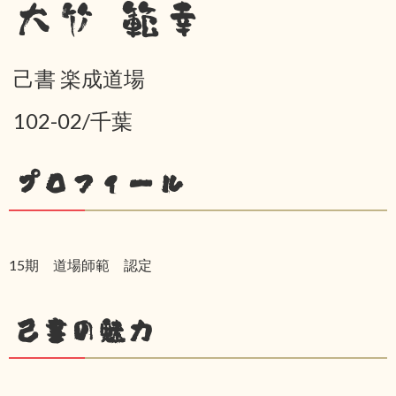
大竹 範幸
己書 楽成道場
102-02/千葉
プロフィール
15期 道場師範 認定
己書の魅力