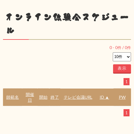
オンライン体験会スケジュー
ル
0
-
0
件 /
0
件
1
開催
師範名
開始
終了
テレビ会議URL
ID ▲
PW
日
1