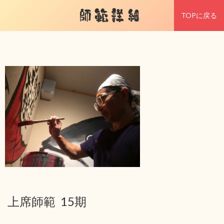
師範詳細
TOPに戻る
上席師範 15期