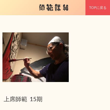
師範詳細
TOPに戻る
上席師範 15期