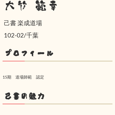
大竹 範幸
己書 楽成道場
102-02/千葉
プロフィール
15期 道場師範 認定
己書の魅力