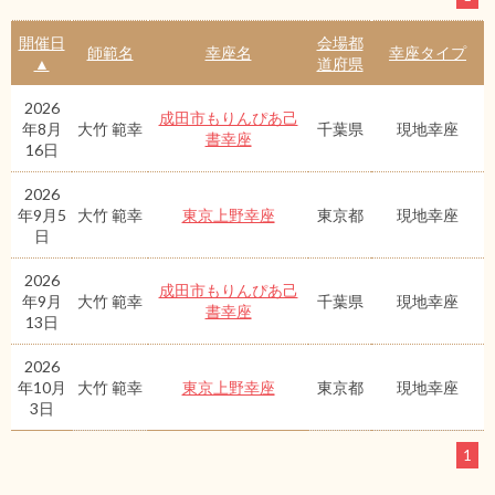
開催日
会場都
師範名
幸座名
幸座タイプ
▲
道府県
2026
成田市もりんぴあ己
年8月
大竹 範幸
千葉県
現地幸座
書幸座
16日
2026
年9月5
大竹 範幸
東京上野幸座
東京都
現地幸座
日
2026
成田市もりんぴあ己
年9月
大竹 範幸
千葉県
現地幸座
書幸座
13日
2026
年10月
大竹 範幸
東京上野幸座
東京都
現地幸座
3日
1