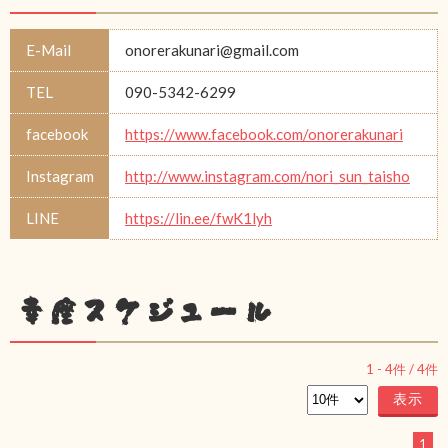
E-Mail
onorerakunari@gmail.com
TEL
090-5342-6299
facebook
https://www.facebook.com/onorerakunari
Instagram
http://www.instagram.com/nori_sun_taisho
LINE
https://lin.ee/fwK1lyh
幸座スケジュール
1
-
4
件 /
4
件
1