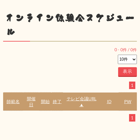
オンライン体験会スケジュー
ル
0
-
0
件 /
0
件
1
開催
テレビ会議URL
師範名
開始
終了
ID
PW
日
▲
1