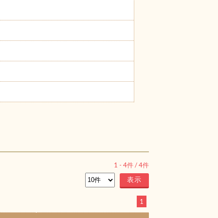
1
-
4
件 /
4
件
1