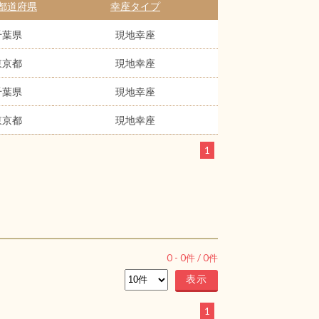
都道府県
幸座タイプ
千葉県
現地幸座
東京都
現地幸座
千葉県
現地幸座
東京都
現地幸座
1
0
-
0
件 /
0
件
1