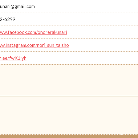
unari@gmail.com
2-6299
www.facebook.com/onorerakunari
ww.instagram.com/nori_sun_taisho
in.ee/fwK1lyh