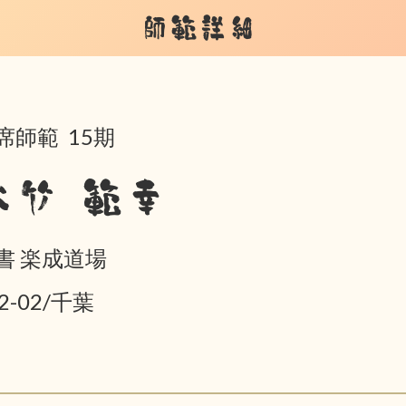
師範詳細
席師範 15期
大竹 範幸
書 楽成道場
2-02/千葉