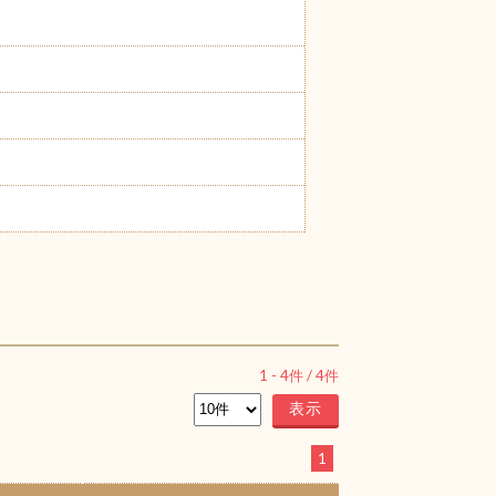
1
-
4
件 /
4
件
1