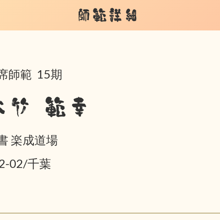
師範詳細
席師範 15期
大竹 範幸
書 楽成道場
2-02/千葉