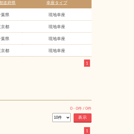
都道府県
幸座タイプ
千葉県
現地幸座
東京都
現地幸座
千葉県
現地幸座
東京都
現地幸座
1
0
-
0
件 /
0
件
1