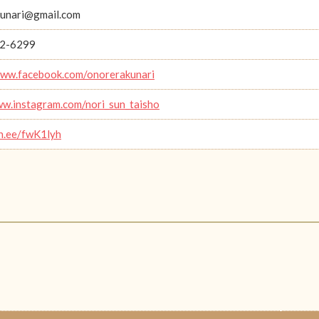
unari@gmail.com
2-6299
www.facebook.com/onorerakunari
ww.instagram.com/nori_sun_taisho
in.ee/fwK1lyh