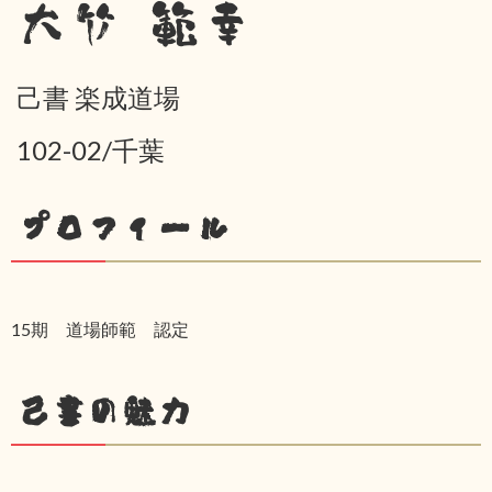
大竹 範幸
己書 楽成道場
102-02/千葉
プロフィール
15期 道場師範 認定
己書の魅力