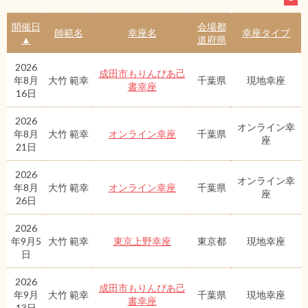
開催日
会場都
師範名
幸座名
幸座タイプ
▲
道府県
2026
成田市もりんぴあ己
年8月
大竹 範幸
千葉県
現地幸座
書幸座
16日
2026
オンライン幸
年8月
大竹 範幸
オンライン幸座
千葉県
座
21日
2026
オンライン幸
年8月
大竹 範幸
オンライン幸座
千葉県
座
26日
2026
年9月5
大竹 範幸
東京上野幸座
東京都
現地幸座
日
2026
成田市もりんぴあ己
年9月
大竹 範幸
千葉県
現地幸座
書幸座
13日