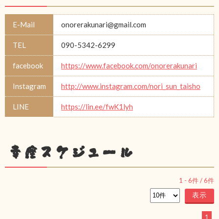
E-Mail
onorerakunari@gmail.com
TEL
090-5342-6299
facebook
https://www.facebook.com/onorerakunari
Instagram
http://www.instagram.com/nori_sun_taisho
LINE
https://lin.ee/fwK1lyh
幸座スケジュール
1
-
6
件 /
6
件
1