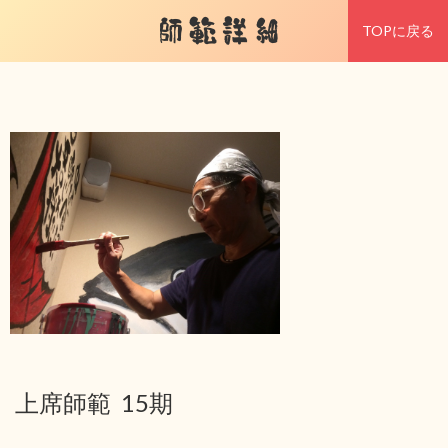
師範詳細
TOPに戻る
上席師範 15期