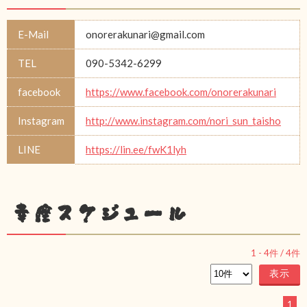
E-Mail
onorerakunari@gmail.com
TEL
090-5342-6299
facebook
https://www.facebook.com/onorerakunari
Instagram
http://www.instagram.com/nori_sun_taisho
LINE
https://lin.ee/fwK1lyh
幸座スケジュール
1
-
4
件 /
4
件
1