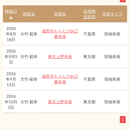
開催日
会場都
師範名
幸座名
幸座タイプ
▲
道府県
2026
成田市もりんぴあ己
年8月
大竹 範幸
千葉県
現地幸座
書幸座
16日
2026
年9月5
大竹 範幸
東京上野幸座
東京都
現地幸座
日
2026
成田市もりんぴあ己
年9月
大竹 範幸
千葉県
現地幸座
書幸座
13日
2026
年10月
大竹 範幸
東京上野幸座
東京都
現地幸座
3日
1