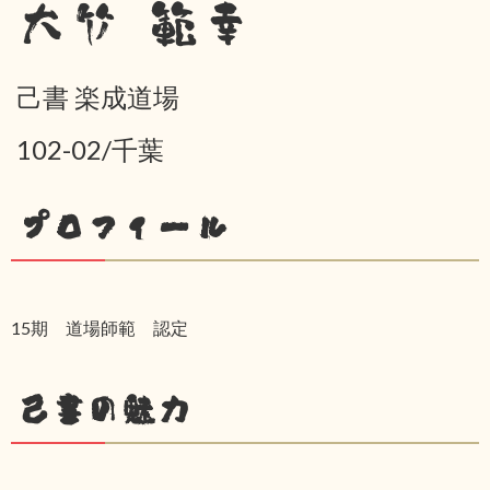
大竹 範幸
己書 楽成道場
102-02/千葉
プロフィール
15期 道場師範 認定
己書の魅力