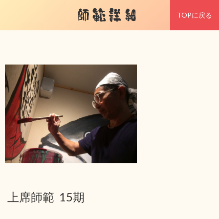
師範詳細
TOPに戻る
上席師範 15期