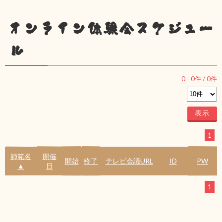
オンライン体験会スケジュー
ル
0
-
0
件 /
0
件
1
師範名
開催
開始
終了
テレビ会議URL
ID
PW
▲
日
1