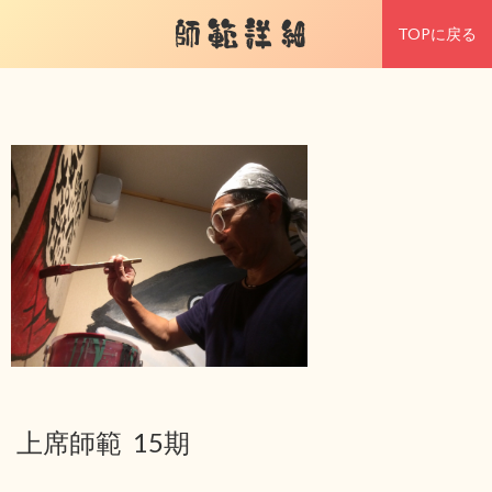
師範詳細
TOPに戻る
上席師範 15期