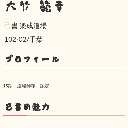
大竹 範幸
己書 楽成道場
102-02/千葉
プロフィール
15期 道場師範 認定
己書の魅力