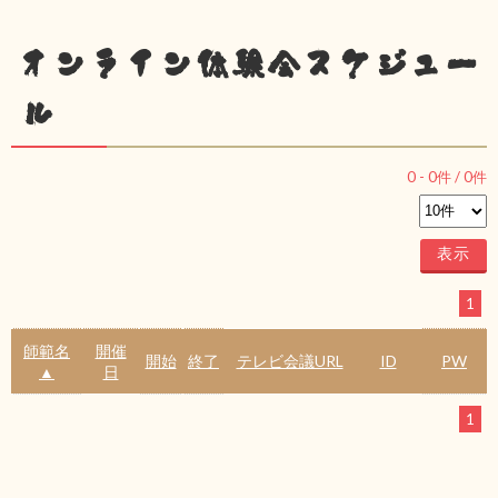
オンライン体験会スケジュー
ル
0
-
0
件 /
0
件
1
師範名
開催
開始
終了
テレビ会議URL
ID
PW
▲
日
1