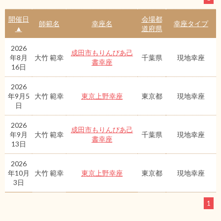
開催日
会場都
師範名
幸座名
幸座タイプ
▲
道府県
2026
成田市もりんぴあ己
年8月
大竹 範幸
千葉県
現地幸座
書幸座
16日
2026
年9月5
大竹 範幸
東京上野幸座
東京都
現地幸座
日
2026
成田市もりんぴあ己
年9月
大竹 範幸
千葉県
現地幸座
書幸座
13日
2026
年10月
大竹 範幸
東京上野幸座
東京都
現地幸座
3日
1