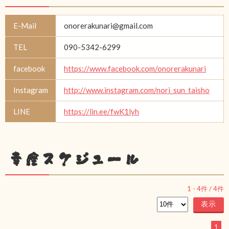
E-Mail
onorerakunari@gmail.com
TEL
090-5342-6299
facebook
https://www.facebook.com/onorerakunari
Instagram
http://www.instagram.com/nori_sun_taisho
LINE
https://lin.ee/fwK1lyh
幸座スケジュール
1
-
4
件 /
4
件
1