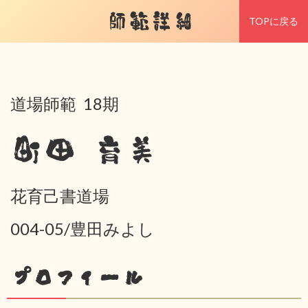
師範詳細
TOPに戻る
道場師範 18期
町田 育美
花育己書道場
004-05/豊田みよし
プロフィール