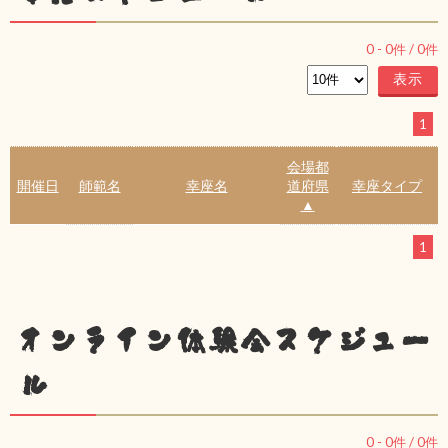
0
-
0
件 /
0
件
1
会場都
開催日
師範名
幸座名
道府県
幸座タイプ
▲
1
オンライン体験会スケジュー
ル
0
-
0
件 /
0
件