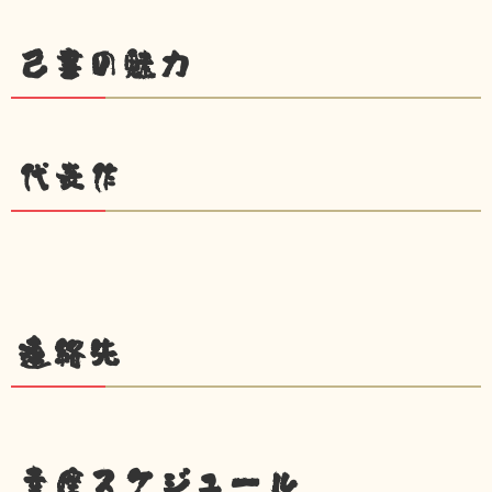
己書の魅力
代表作
連絡先
幸座スケジュール