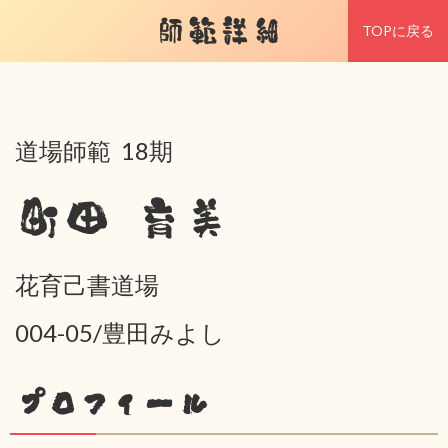
師範詳細
TOPに戻る
道場師範 18期
町田 育美
花育己書道場
004-05/豊田みよし
プロフィール