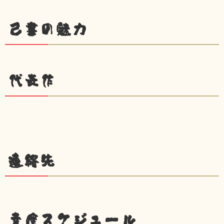
己書の魅力
代表作
連絡先
幸座スケジュール