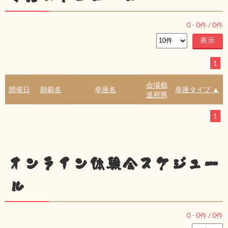
0
-
0
件 /
0
件
1
会場都
開催日
師範名
幸座名
幸座タイプ ▲
道府県
1
オンライン体験会スケジュー
ル
0
-
0
件 /
0
件