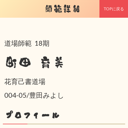
師範詳細
TOPに戻る
道場師範 18期
町田 育美
花育己書道場
004-05/豊田みよし
プロフィール