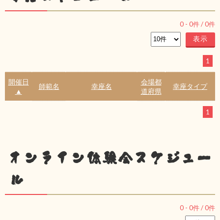
0
-
0
件 /
0
件
1
開催日
会場都
師範名
幸座名
幸座タイプ
▲
道府県
1
オンライン体験会スケジュー
ル
0
-
0
件 /
0
件