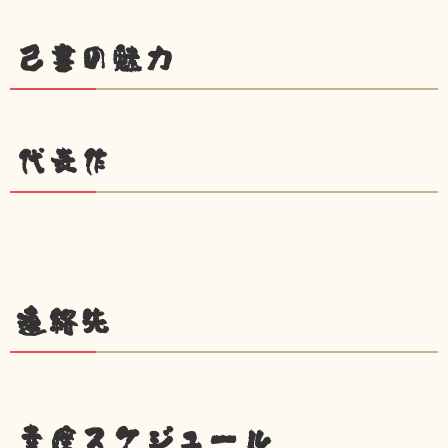
己書の魅力
代表作
連絡先
幸座スケジュール