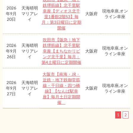
鉄堺筋線】北千里駅
2026
天海晴明
幸座【ディオス北千
現地幸座,オン
年9月
マリアレ
大阪府
里1番館2階S3】毎
ライン幸座
20日
イ
月：第3日曜日に定期
開催
吹田市【阪急｜地下
2026
天海晴明
鉄堺筋線】北千里駅
現地幸座,オン
年9月
マリアレ
幸座【まちなかリビ
大阪府
ライン幸座
26日
イ
ング北千里】毎月：
第4土曜日に定期開催
大阪市【南海・JR・
近鉄・地下鉄御堂筋
2026
天海晴明
線・千日線・四つ橋
現地幸座,オン
年9月
マリアレ
大阪府
線】【なんば駅幸
ライン幸座
27日
イ
座】毎月土日定期開
催
1
2