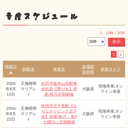
幸座スケジュール
1
-
10
件 /
20
件
1
2
開催日
会場都
師範名
幸座名
幸座タイプ
▲
道府県
2026
天海晴明
吹田市阪急山田駅東
現地幸座,オン
年8月
マリアレ
改札前【夢ぴあ】幸
大阪府
ライン幸座
13日
イ
座/毎月定期開催
吹田市北千里駅【ま
2026
天海晴明
ちなかリビング北千
現地幸座,オン
年8月
マリアレ
大阪府
里】幸座/毎月：第4
ライン幸座
22日
イ
土曜日に定期開催