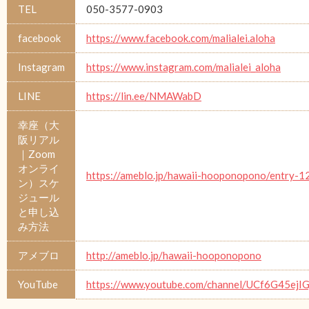
TEL
050-3577-0903
facebook
https://www.facebook.com/malialei.aloha
Instagram
https://www.instagram.com/malialei_aloha
LINE
https://lin.ee/NMAWabD
幸座（大
阪リアル
｜Zoom
オンライ
https://ameblo.jp/hawaii-hooponopono/entry-
ン）スケ
ジュール
と申し込
み方法
アメブロ
http://ameblo.jp/hawaii-hooponopono
YouTube
https://www.youtube.com/channel/UCf6G45e