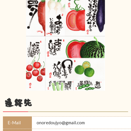
連絡先
E-Mail
onoredoujyo@gmail.com