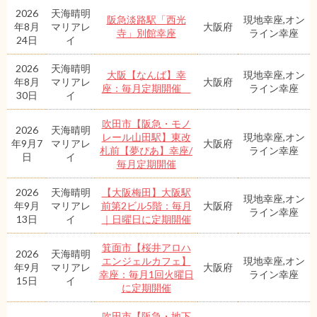
2026
天海晴明
阪急淡路駅「西光
現地幸座,オン
年8月
マリアレ
大阪府
寺」別館幸座
ライン幸座
24日
イ
2026
天海晴明
大阪【なんば】幸
現地幸座,オン
年8月
マリアレ
大阪府
座：毎月定期開催
ライン幸座
30日
イ
吹田市【阪急・モノ
2026
天海晴明
レール山田駅】東改
現地幸座,オン
年9月7
マリアレ
大阪府
札前【夢ぴあ】幸座/
ライン幸座
日
イ
毎月定期開催
2026
天海晴明
【大阪梅田】大阪駅
現地幸座,オン
年9月
マリアレ
前第2ビル5階：毎月
大阪府
ライン幸座
13日
イ
｜日曜日に定期開催
箕面市【桜井アロハ
2026
天海晴明
エンジェルカフェ】
現地幸座,オン
年9月
マリアレ
大阪府
幸座：毎月1回火曜日
ライン幸座
15日
イ
に定期開催
吹田市【阪急・地下