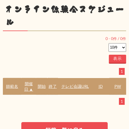
オンライン体験会スケジュー
ル
0
-
0
件 /
0
件
1
開催
師範名
開始
終了
テレビ会議URL
ID
PW
日 ▲
1