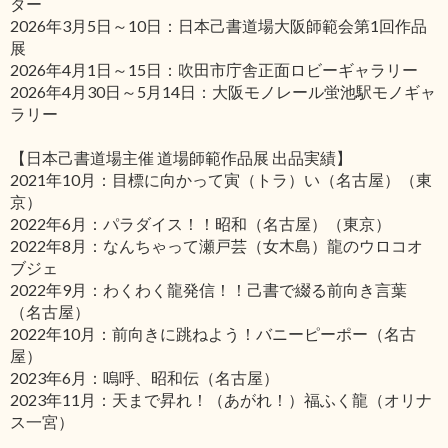
ター
2026年3月5日～10日：日本己書道場大阪師範会第1回作品
展
2026年4月1日～15日：吹田市庁舎正面ロビーギャラリー
2026年4月30日～5月14日：大阪モノレール蛍池駅モノギャ
ラリー
【日本己書道場主催 道場師範作品展 出品実績】
2021年10月：目標に向かって寅（トラ）い（名古屋）（東
京）
2022年6月：パラダイス！！昭和（名古屋）（東京）
2022年8月：なんちゃって瀬戸芸（女木島）龍のウロコオ
ブジェ
2022年9月：わくわく龍発信！！己書で綴る前向き言葉
（名古屋）
2022年10月：前向きに跳ねよう！バニーピーポー（名古
屋）
2023年6月：嗚呼、昭和伝（名古屋）
2023年11月：天まで昇れ！（あがれ！）福ふく龍（オリナ
ス一宮）