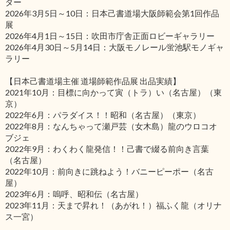
ター
2026年3月5日～10日：日本己書道場大阪師範会第1回作品
展
2026年4月1日～15日：吹田市庁舎正面ロビーギャラリー
2026年4月30日～5月14日：大阪モノレール蛍池駅モノギャ
ラリー
【日本己書道場主催 道場師範作品展 出品実績】
2021年10月：目標に向かって寅（トラ）い（名古屋）（東
京）
2022年6月：パラダイス！！昭和（名古屋）（東京）
2022年8月：なんちゃって瀬戸芸（女木島）龍のウロコオ
ブジェ
2022年9月：わくわく龍発信！！己書で綴る前向き言葉
（名古屋）
2022年10月：前向きに跳ねよう！バニーピーポー（名古
屋）
2023年6月：嗚呼、昭和伝（名古屋）
2023年11月：天まで昇れ！（あがれ！）福ふく龍（オリナ
ス一宮）