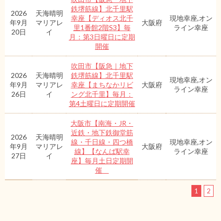
鉄堺筋線】北千里駅
2026
天海晴明
幸座【ディオス北千
現地幸座,オン
年9月
マリアレ
大阪府
里1番館2階S3】毎
ライン幸座
20日
イ
月：第3日曜日に定期
開催
吹田市【阪急｜地下
2026
天海晴明
鉄堺筋線】北千里駅
現地幸座,オン
年9月
マリアレ
幸座【まちなかリビ
大阪府
ライン幸座
26日
イ
ング北千里】毎月：
第4土曜日に定期開催
大阪市【南海・JR・
近鉄・地下鉄御堂筋
2026
天海晴明
線・千日線・四つ橋
現地幸座,オン
年9月
マリアレ
大阪府
線】【なんば駅幸
ライン幸座
27日
イ
座】毎月土日定期開
催
1
2