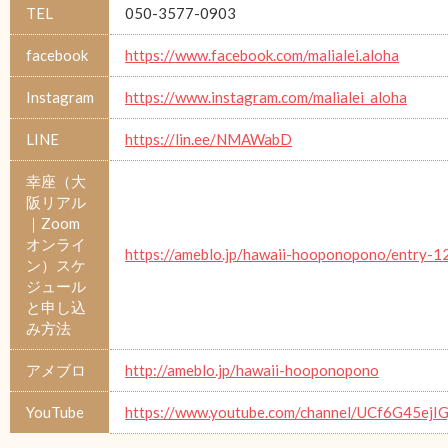
TEL
050-3577-0903
facebook
https://www.facebook.com/malialei.aloha
Instagram
https://www.instagram.com/malialei_aloha
LINE
https://lin.ee/NMAWabD
幸座（大
阪リアル
｜Zoom
オンライ
https://ameblo.jp/hawaii-hooponopono/entry-
ン）スケ
ジュール
と申し込
み方法
アメブロ
http://ameblo.jp/hawaii-hooponopono
YouTube
https://www.youtube.com/channel/UCf6G45e