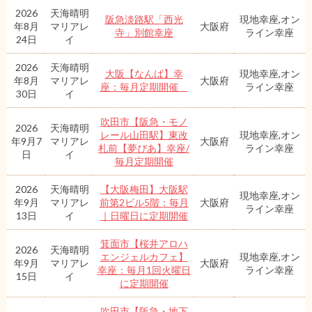
2026
天海晴明
阪急淡路駅「西光
現地幸座,オン
年8月
マリアレ
大阪府
寺」別館幸座
ライン幸座
24日
イ
2026
天海晴明
大阪【なんば】幸
現地幸座,オン
年8月
マリアレ
大阪府
座：毎月定期開催
ライン幸座
30日
イ
吹田市【阪急・モノ
2026
天海晴明
レール山田駅】東改
現地幸座,オン
年9月7
マリアレ
大阪府
札前【夢ぴあ】幸座/
ライン幸座
日
イ
毎月定期開催
2026
天海晴明
【大阪梅田】大阪駅
現地幸座,オン
年9月
マリアレ
前第2ビル5階：毎月
大阪府
ライン幸座
13日
イ
｜日曜日に定期開催
箕面市【桜井アロハ
2026
天海晴明
エンジェルカフェ】
現地幸座,オン
年9月
マリアレ
大阪府
幸座：毎月1回火曜日
ライン幸座
15日
イ
に定期開催
吹田市【阪急・地下