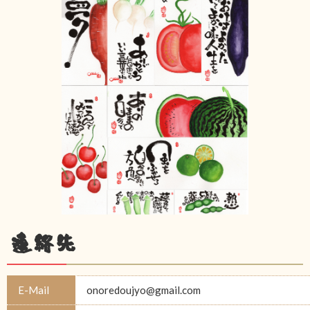
連絡先
E-Mail
onoredoujyo@gmail.com