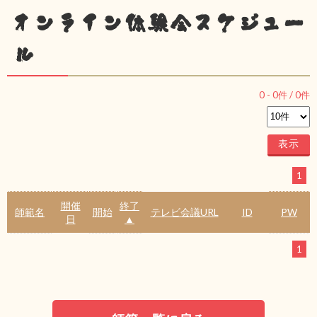
オンライン体験会スケジュー
ル
0
-
0
件 /
0
件
1
開催
終了
師範名
開始
テレビ会議URL
ID
PW
日
▲
1