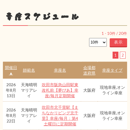
幸座スケジュール
1
-
10
件 /
20
件
1
2
開催日
会場都
師範名
幸座名
幸座タイプ
▲
道府県
2026
天海晴明
吹田市阪急山田駅東
現地幸座,オン
年8月
マリアレ
改札前【夢ぴあ】幸
大阪府
ライン幸座
13日
イ
座/毎月定期開催
吹田市北千里駅【ま
2026
天海晴明
ちなかリビング北千
現地幸座,オン
年8月
マリアレ
大阪府
里】幸座/毎月：第4
ライン幸座
22日
イ
土曜日に定期開催