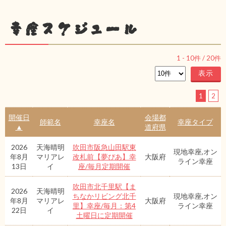
幸座スケジュール
1
-
10
件 /
20
件
1
2
開催日
会場都
師範名
幸座名
幸座タイプ
▲
道府県
2026
天海晴明
吹田市阪急山田駅東
現地幸座,オン
年8月
マリアレ
改札前【夢ぴあ】幸
大阪府
ライン幸座
13日
イ
座/毎月定期開催
吹田市北千里駅【ま
2026
天海晴明
ちなかリビング北千
現地幸座,オン
年8月
マリアレ
大阪府
里】幸座/毎月：第4
ライン幸座
22日
イ
土曜日に定期開催