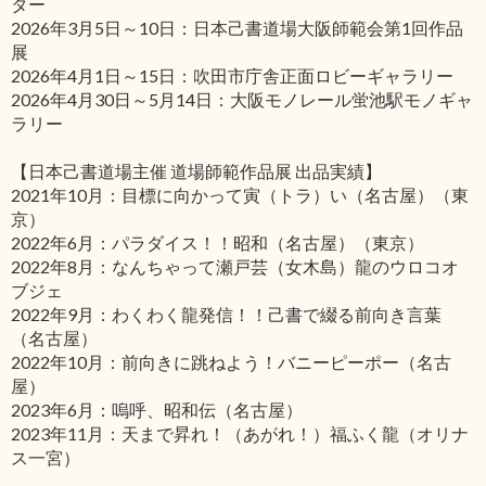
ター
2026年3月5日～10日：日本己書道場大阪師範会第1回作品
展
2026年4月1日～15日：吹田市庁舎正面ロビーギャラリー
2026年4月30日～5月14日：大阪モノレール蛍池駅モノギャ
ラリー
【日本己書道場主催 道場師範作品展 出品実績】
2021年10月：目標に向かって寅（トラ）い（名古屋）（東
京）
2022年6月：パラダイス！！昭和（名古屋）（東京）
2022年8月：なんちゃって瀬戸芸（女木島）龍のウロコオ
ブジェ
2022年9月：わくわく龍発信！！己書で綴る前向き言葉
（名古屋）
2022年10月：前向きに跳ねよう！バニーピーポー（名古
屋）
2023年6月：嗚呼、昭和伝（名古屋）
2023年11月：天まで昇れ！（あがれ！）福ふく龍（オリナ
ス一宮）