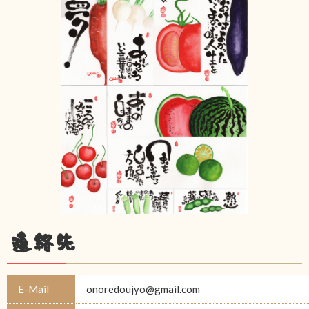
連絡先
E-Mail
onoredoujyo@gmail.com