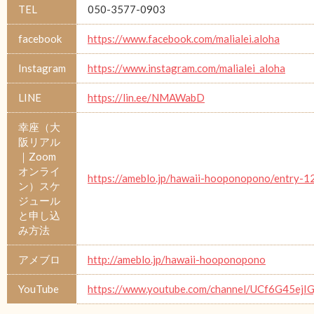
TEL
050-3577-0903
facebook
https://www.facebook.com/malialei.aloha
Instagram
https://www.instagram.com/malialei_aloha
LINE
https://lin.ee/NMAWabD
幸座（大
阪リアル
｜Zoom
オンライ
https://ameblo.jp/hawaii-hooponopono/entry-
ン）スケ
ジュール
と申し込
み方法
アメブロ
http://ameblo.jp/hawaii-hooponopono
YouTube
https://www.youtube.com/channel/UCf6G45e