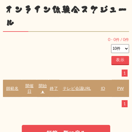
オンライン体験会スケジュー
ル
0
-
0
件 /
0
件
1
開催
開始
師範名
終了
テレビ会議URL
ID
PW
日
▲
1