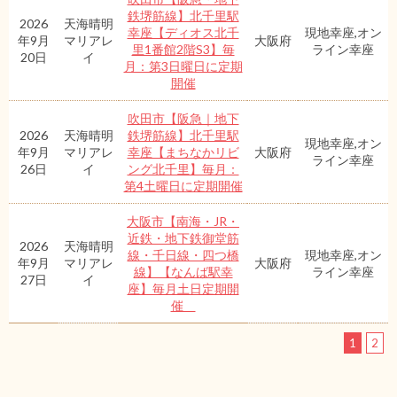
鉄堺筋線】北千里駅
2026
天海晴明
幸座【ディオス北千
現地幸座,オン
年9月
マリアレ
大阪府
里1番館2階S3】毎
ライン幸座
20日
イ
月：第3日曜日に定期
開催
吹田市【阪急｜地下
2026
天海晴明
鉄堺筋線】北千里駅
現地幸座,オン
年9月
マリアレ
幸座【まちなかリビ
大阪府
ライン幸座
26日
イ
ング北千里】毎月：
第4土曜日に定期開催
大阪市【南海・JR・
近鉄・地下鉄御堂筋
2026
天海晴明
線・千日線・四つ橋
現地幸座,オン
年9月
マリアレ
大阪府
線】【なんば駅幸
ライン幸座
27日
イ
座】毎月土日定期開
催
1
2