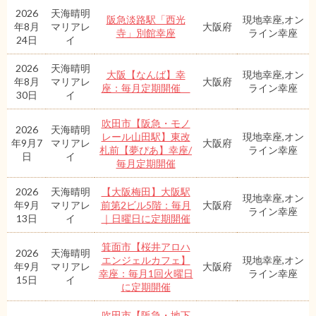
2026
天海晴明
阪急淡路駅「西光
現地幸座,オン
年8月
マリアレ
大阪府
寺」別館幸座
ライン幸座
24日
イ
2026
天海晴明
大阪【なんば】幸
現地幸座,オン
年8月
マリアレ
大阪府
座：毎月定期開催
ライン幸座
30日
イ
吹田市【阪急・モノ
2026
天海晴明
レール山田駅】東改
現地幸座,オン
年9月7
マリアレ
大阪府
札前【夢ぴあ】幸座/
ライン幸座
日
イ
毎月定期開催
2026
天海晴明
【大阪梅田】大阪駅
現地幸座,オン
年9月
マリアレ
前第2ビル5階：毎月
大阪府
ライン幸座
13日
イ
｜日曜日に定期開催
箕面市【桜井アロハ
2026
天海晴明
エンジェルカフェ】
現地幸座,オン
年9月
マリアレ
大阪府
幸座：毎月1回火曜日
ライン幸座
15日
イ
に定期開催
吹田市【阪急・地下