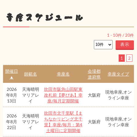
幸座スケジュール
1
-
10
件 /
20
件
1
2
開催日
会場都
師範名
幸座名
幸座タイプ
▲
道府県
2026
天海晴明
吹田市阪急山田駅東
現地幸座,オン
年8月
マリアレ
改札前【夢ぴあ】幸
大阪府
ライン幸座
13日
イ
座/毎月定期開催
吹田市北千里駅【ま
2026
天海晴明
ちなかリビング北千
現地幸座,オン
年8月
マリアレ
大阪府
里】幸座/毎月：第4
ライン幸座
22日
イ
土曜日に定期開催