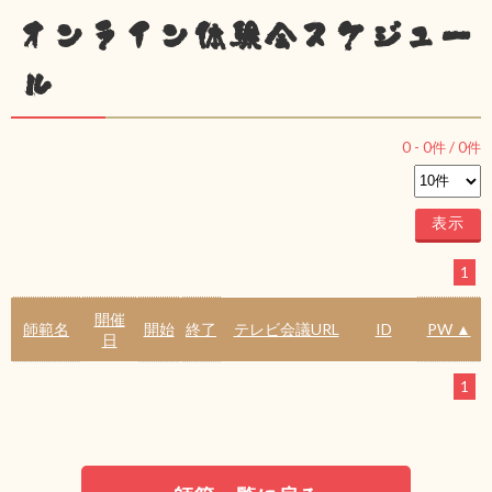
オンライン体験会スケジュー
ル
0
-
0
件 /
0
件
1
開催
師範名
開始
終了
テレビ会議URL
ID
PW ▲
日
1