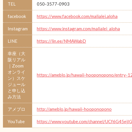
TEL
050-3577-0903
facebook
https://www.facebook.com/malialei.aloha
Instagram
https://www.instagram.com/malialei_aloha
LINE
https://lin.ee/NMAWabD
幸座（大
阪リアル
｜Zoom
オンライ
https://ameblo.jp/hawaii-hooponopono/entry-
ン）スケ
ジュール
と申し込
み方法
アメブロ
http://ameblo.jp/hawaii-hooponopono
YouTube
https://www.youtube.com/channel/UCf6G45e