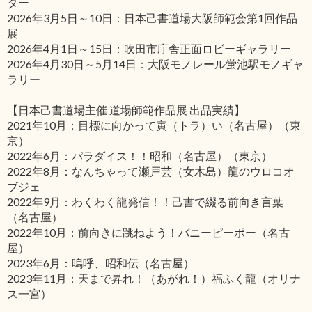
ター
2026年3月5日～10日：日本己書道場大阪師範会第1回作品
展
2026年4月1日～15日：吹田市庁舎正面ロビーギャラリー
2026年4月30日～5月14日：大阪モノレール蛍池駅モノギャ
ラリー
【日本己書道場主催 道場師範作品展 出品実績】
2021年10月：目標に向かって寅（トラ）い（名古屋）（東
京）
2022年6月：パラダイス！！昭和（名古屋）（東京）
2022年8月：なんちゃって瀬戸芸（女木島）龍のウロコオ
ブジェ
2022年9月：わくわく龍発信！！己書で綴る前向き言葉
（名古屋）
2022年10月：前向きに跳ねよう！バニーピーポー（名古
屋）
2023年6月：嗚呼、昭和伝（名古屋）
2023年11月：天まで昇れ！（あがれ！）福ふく龍（オリナ
ス一宮）