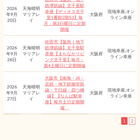
鉄堺筋線】北千里駅
2026
天海晴明
幸座【ディオス北千
現地幸座,オン
年9月
マリアレ
大阪府
里1番館2階S3】毎
ライン幸座
20日
イ
月：第3日曜日に定期
開催
吹田市【阪急｜地下
2026
天海晴明
鉄堺筋線】北千里駅
現地幸座,オン
年9月
マリアレ
幸座【まちなかリビ
大阪府
ライン幸座
26日
イ
ング北千里】毎月：
第4土曜日に定期開催
大阪市【南海・JR・
近鉄・地下鉄御堂筋
2026
天海晴明
線・千日線・四つ橋
現地幸座,オン
年9月
マリアレ
大阪府
線】【なんば駅幸
ライン幸座
27日
イ
座】毎月土日定期開
催
1
2