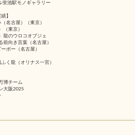
レール蛍池駅モノギャラリー
実績】
）い（名古屋）（東京）
屋）（東京）
島）龍のウロコオブジェ
綴る前向き言葉（名古屋）
ーピーポー（名古屋）
）福ふく龍（オリナス一宮）
書万博チーム
大阪2025
ン