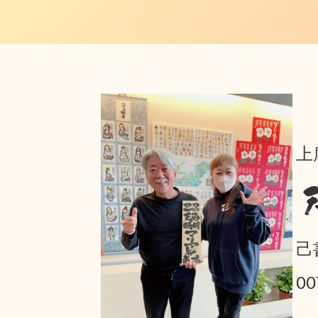
上
己
00