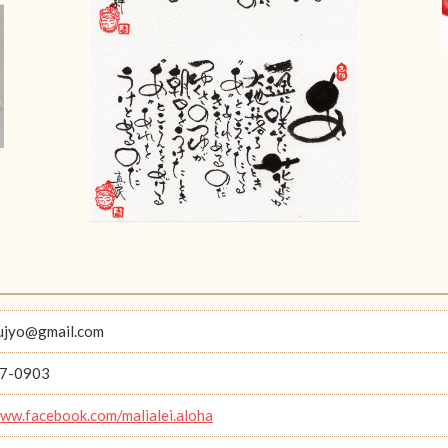
ujyo@gmail.com
7-0903
www.facebook.com/malialei.aloha