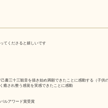
達になってくださると嬉しいです
ックで己書三十三観音を描き始め満願できたことに感動する（子供
く癒され整う感覚を実感できたことに感動
グローバルアワード賞受賞