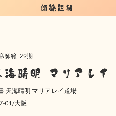
師範詳細
席師範 29期
天海晴明 マリアレイ
書 天海晴明 マリアレイ道場
7-01/大阪