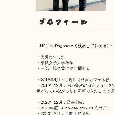
プロフィール
LINE公式ID:@onore で検索してお友
・大阪市生まれ
・奈良女子大学卒業
・一部上場企業に31年間勤続
・2019年4月：ご近所で己書カフェ体験
・2019年12月：弟の突然の逝去ショ
気がしていなかった）満願できたことで深
・2020年12月：己書 師範
・2020年度；OnoreAward2020海外
・2023年9月：己書 上席師範