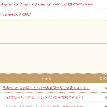
/instagram.com/megu_xichuan?igshid=MjEwN2IyYWYwYw==
joho.page/post-288/
幸座名
会場
己書ゆったり道場 そんぽの家箕面幸座（体験できます）
己書ゆったり道場 オンライン幸座(体験できます）
己書ゆったり道場 ぽこたさん幸座（体験できます）