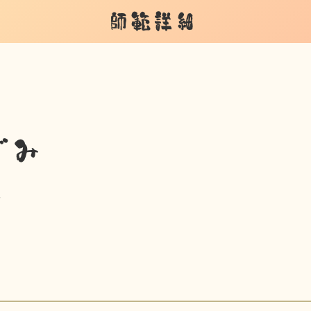
師範詳細
ぐみ
場