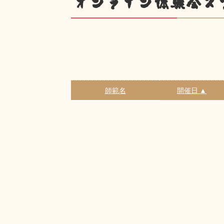
オンライン体験会ス
師範名
開催日 ▲