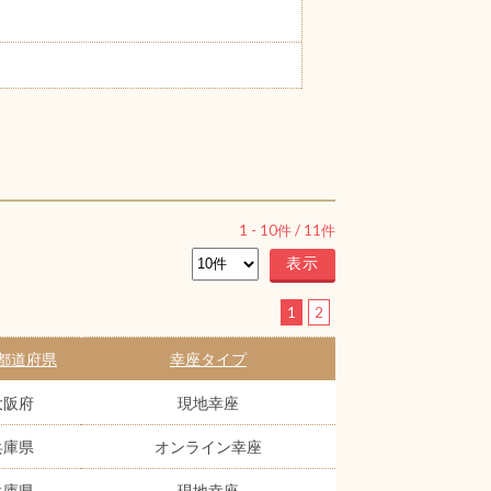
1
-
10
件 /
11
件
1
2
都道府県
幸座タイプ
大阪府
現地幸座
兵庫県
オンライン幸座
兵庫県
現地幸座