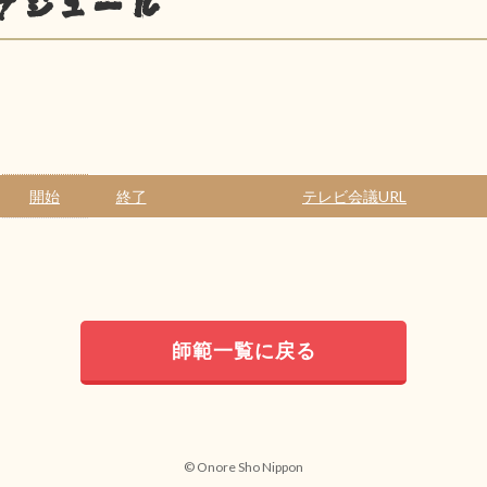
ケジュール
開始
終了
テレビ会議URL
師範一覧に戻る
© Onore Sho Nippon