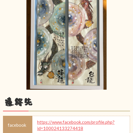
連絡先
https://www.facebook.com/profile.php?
facebook
id=100024133274418