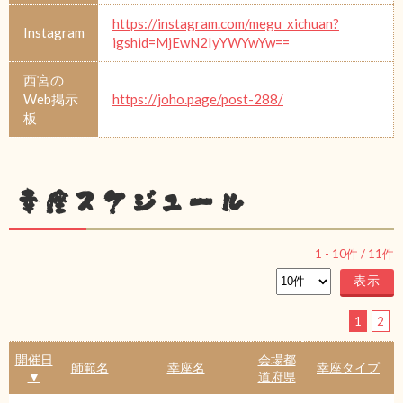
https://instagram.com/megu_xichuan?
Instagram
igshid=MjEwN2IyYWYwYw==
西宮の
Web掲示
https://joho.page/post-288/
板
幸座スケジュール
1
-
10
件 /
11
件
1
2
開催日
会場都
師範名
幸座名
幸座タイプ
▼
道府県