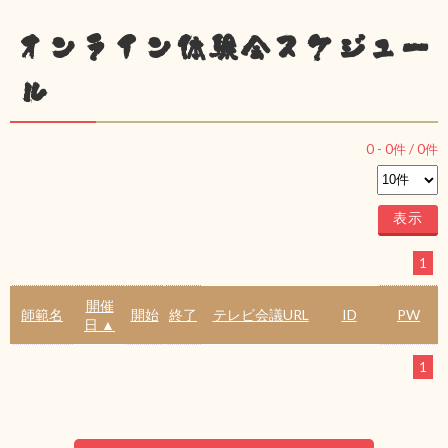
オンライン体験会スケジュー
ル
0
-
0
件 /
0
件
1
開催
師範名
開始
終了
テレビ会議URL
ID
PW
日 ▲
1