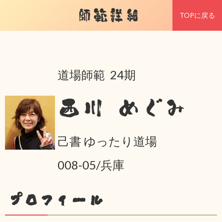
師範詳細
TOPに戻る
道場師範 24期
西川 めぐみ
己書 ゆったり道場
008-05/兵庫
プロフィール