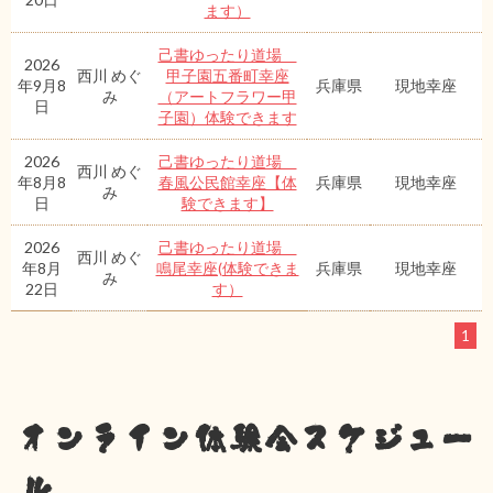
ます）
己書ゆったり道場
2026
西川 めぐ
甲子園五番町幸座
年9月8
兵庫県
現地幸座
み
（アートフラワー甲
日
子園）体験できます
2026
己書ゆったり道場
西川 めぐ
年8月8
春風公民館幸座【体
兵庫県
現地幸座
み
日
験できます】
2026
己書ゆったり道場
西川 めぐ
年8月
鳴尾幸座(体験できま
兵庫県
現地幸座
み
22日
す）
1
オンライン体験会スケジュー
ル