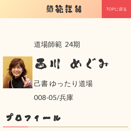
師範詳細
TOPに戻る
道場師範 24期
西川 めぐみ
己書 ゆったり道場
008-05/兵庫
プロフィール