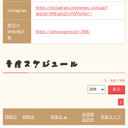
https://instagram.com/megu_xichuan?
Instagram
igshid=MjEwN2IyYWYwYw==
西宮の
Web掲示
https://joho.page/post-288/
板
幸座スケジュール
1
-
9
件 /
9
件
1
会場都
開催日
師範名
幸座名 ▲
幸座タイプ
道府県