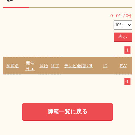
0
-
0
件 /
0
件
1
開催
師範名
開始
終了
テレビ会議URL
ID
PW
日 ▲
1
師範一覧に戻る