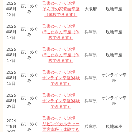
2026
己書ゆったり道場
西川 めぐ
年8月
そんぽの家箕面幸座
大阪府
現地幸座
み
12日
（体験できます）
2026
己書ゆったり道場
西川 めぐ
年8月
ぽこたさん幸座（体
兵庫県
現地幸座
み
17日
験できます）
2026
己書ゆったり道場
西川 めぐ
年8月
ぽこたさん幸座（体
兵庫県
現地幸座
み
17日
験できます）
2026
己書ゆったり道場
西川 めぐ
オンライン幸
年8月
オンライン幸座(体験
兵庫県
み
座
15日
できます）
2026
己書ゆったり道場
西川 めぐ
オンライン幸
年8月
オンライン幸座(体験
兵庫県
み
座
29日
できます）
己書ゆったり道場
2026
西川 めぐ
リビングカルチャー
年8月
兵庫県
現地幸座
み
西宮幸座（体験でき
20日