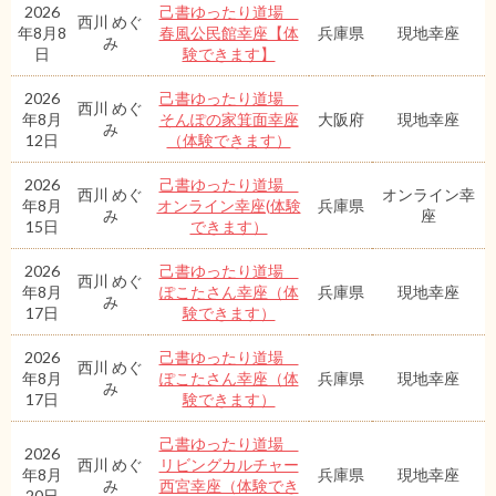
2026
己書ゆったり道場
西川 めぐ
年8月8
春風公民館幸座【体
兵庫県
現地幸座
み
日
験できます】
2026
己書ゆったり道場
西川 めぐ
年8月
そんぽの家箕面幸座
大阪府
現地幸座
み
12日
（体験できます）
2026
己書ゆったり道場
西川 めぐ
オンライン幸
年8月
オンライン幸座(体験
兵庫県
み
座
15日
できます）
2026
己書ゆったり道場
西川 めぐ
年8月
ぽこたさん幸座（体
兵庫県
現地幸座
み
17日
験できます）
2026
己書ゆったり道場
西川 めぐ
年8月
ぽこたさん幸座（体
兵庫県
現地幸座
み
17日
験できます）
己書ゆったり道場
2026
西川 めぐ
リビングカルチャー
年8月
兵庫県
現地幸座
み
西宮幸座（体験でき
20日