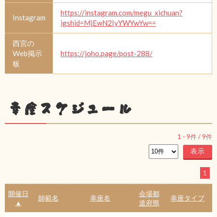
https://instagram.com/megu_xichuan?
Instagram
igshid=MjEwN2IyYWYwYw==
西宮の
Web掲示
https://joho.page/post-288/
板
幸座スケジュール
1
-
9
件 /
9
件
1
開催日
会場都
師範名
幸座名
幸座タイプ
▲
道府県