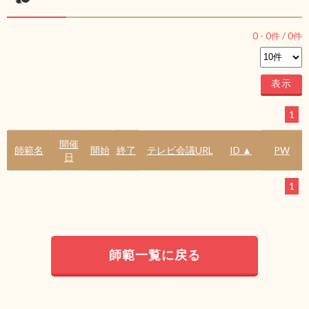
0
-
0
件 /
0
件
1
開催
師範名
開始
終了
テレビ会議URL
ID ▲
PW
日
1
師範一覧に戻る