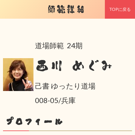
師範詳細
TOPに戻る
道場師範 24期
西川 めぐみ
己書 ゆったり道場
008-05/兵庫
プロフィール