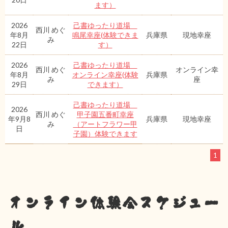
ます）
2026
己書ゆったり道場
西川 めぐ
年8月
鳴尾幸座(体験できま
兵庫県
現地幸座
み
22日
す）
2026
己書ゆったり道場
西川 めぐ
オンライン幸
年8月
オンライン幸座(体験
兵庫県
み
座
29日
できます）
己書ゆったり道場
2026
西川 めぐ
甲子園五番町幸座
年9月8
兵庫県
現地幸座
み
（アートフラワー甲
日
子園）体験できます
1
オンライン体験会スケジュー
ル