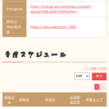
https://instagram.com/megu_xichuan?
Instagram
igshid=MjEwN2IyYWYwYw==
西宮の
Web掲示
https://joho.page/post-288/
板
幸座スケジュール
1
-
10
件 /
11
件
1
2
開催日
会場都
師範名
幸座名
幸座タイプ
▲
道府県