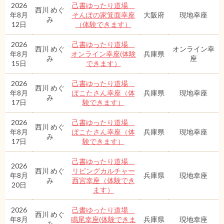
2026
己書ゆったり道場
西川 めぐ
年8月
そんぽの家箕面幸座
大阪府
現地幸座
み
12日
（体験できます）
2026
己書ゆったり道場
西川 めぐ
オンライン幸
年8月
オンライン幸座(体験
兵庫県
み
座
15日
できます）
2026
己書ゆったり道場
西川 めぐ
年8月
ぽこたさん幸座（体
兵庫県
現地幸座
み
17日
験できます）
2026
己書ゆったり道場
西川 めぐ
年8月
ぽこたさん幸座（体
兵庫県
現地幸座
み
17日
験できます）
己書ゆったり道場
2026
西川 めぐ
リビングカルチャー
年8月
兵庫県
現地幸座
み
西宮幸座（体験でき
20日
ます）
2026
己書ゆったり道場
西川 めぐ
年8月
鳴尾幸座(体験できま
兵庫県
現地幸座
み