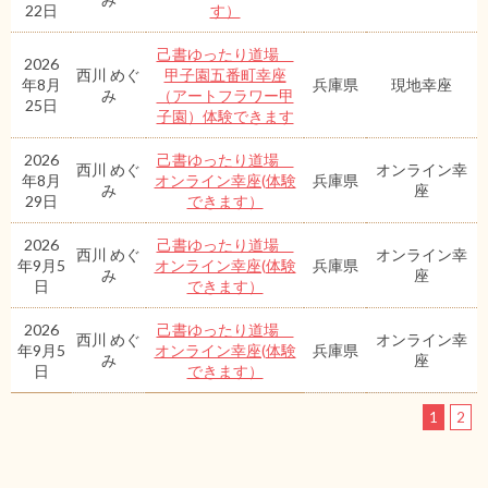
22日
す）
己書ゆったり道場
2026
西川 めぐ
甲子園五番町幸座
年8月
兵庫県
現地幸座
み
（アートフラワー甲
25日
子園）体験できます
2026
己書ゆったり道場
西川 めぐ
オンライン幸
年8月
オンライン幸座(体験
兵庫県
み
座
29日
できます）
2026
己書ゆったり道場
西川 めぐ
オンライン幸
年9月5
オンライン幸座(体験
兵庫県
み
座
日
できます）
2026
己書ゆったり道場
西川 めぐ
オンライン幸
年9月5
オンライン幸座(体験
兵庫県
み
座
日
できます）
1
2