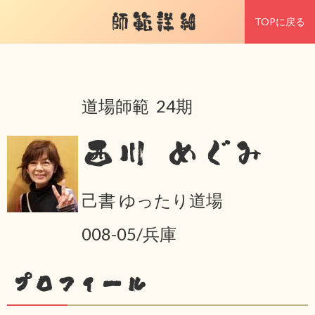
師範詳細
TOPに戻る
道場師範 24期
西川 めぐみ
己書 ゆったり道場
008-05/兵庫
プロフィール