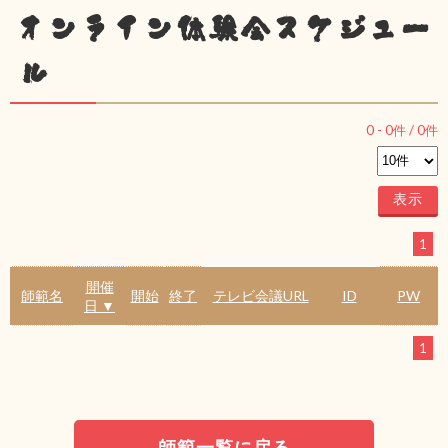
オンライン体験会スケジュー
ル
0
-
0
件 /
0
件
1
開催
師範名
開始
終了
テレビ会議URL
ID
PW
日 ▼
1
師範一覧に戻る