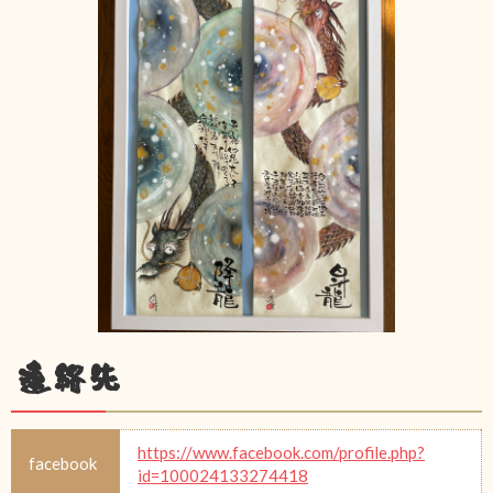
連絡先
https://www.facebook.com/profile.php?
facebook
id=100024133274418