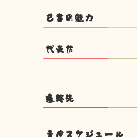
己書の魅力
代表作
連絡先
幸座スケジュール