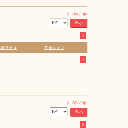
0
-
0
件 /
0
件
1
道府県 ▲
幸座タイプ
1
0
-
0
件 /
0
件
1