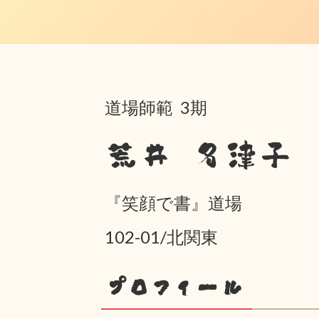
道場師範 3期
荒井 名津子
『笑顔で書』道場
102-01/北関東
プロフィール