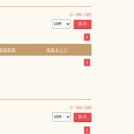
0
-
0
件 /
0
件
1
都道府県
幸座タイプ
1
0
-
0
件 /
0
件
1