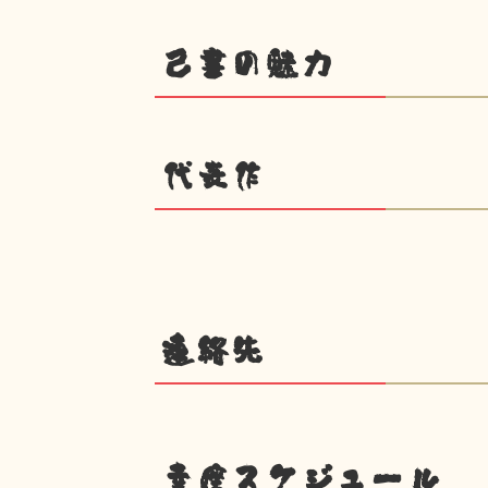
己書の魅力
代表作
連絡先
幸座スケジュール