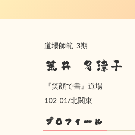
道場師範 3期
荒井 名津子
『笑顔で書』道場
102-01/北関東
プロフィール