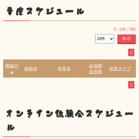
幸座スケジュール
0
-
0
件 /
0
件
1
開催日
会場都
師範名
幸座名
幸座タイプ
▲
道府県
1
オンライン体験会スケジュー
ル