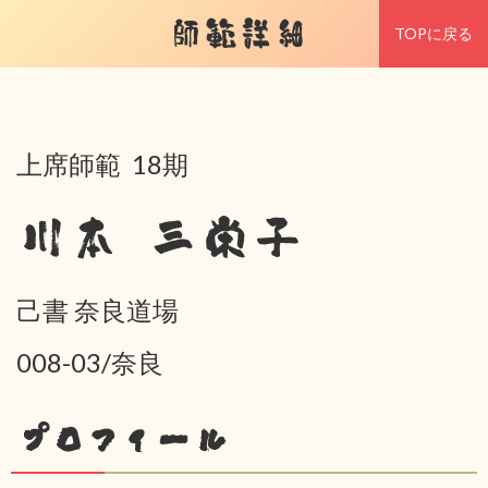
師範詳細
TOPに戻る
上席師範 18期
川本 三栄子
己書 奈良道場
008-03/奈良
プロフィール