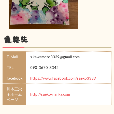
連絡先
E-Mail
s.kawamoto3339@gmail.com
TEL
090-3670-8342
facebook
https://www.facebook.com/saeko3339
川本三栄
子ホーム
http://saeko-nanka.com
ページ