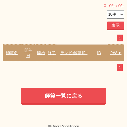
0
-
0
件 /
0
件
1
開催
師範名
開始
終了
テレビ会議URL
ID
PW ▼
日
1
師範一覧に戻る
© Onore Sho Nippon