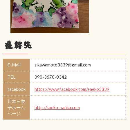
連絡先
E-Mail
s.kawamoto3339@gmail.com
TEL
090-3670-8342
facebook
https://www.facebook.com/saeko3339
川本三栄
子ホーム
http://saeko-nanka.com
ページ