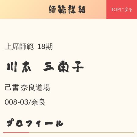
師範詳細
TOPに戻る
上席師範 18期
川本 三栄子
己書 奈良道場
008-03/奈良
プロフィール