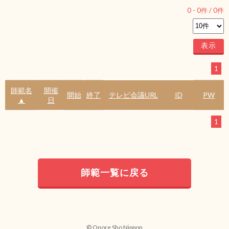
0
-
0
件 /
0
件
1
師範名
開催
開始
終了
テレビ会議URL
ID
PW
▲
日
1
師範一覧に戻る
© Onore Sho Nippon