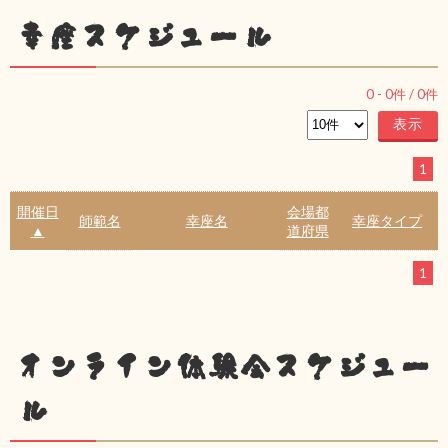
幸座スケジュール
0
-
0
件 /
0
件
1
開催日
会場都
師範名
幸座名
幸座タイプ
▲
道府県
1
オンライン体験会スケジュー
ル