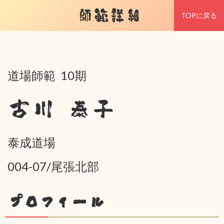
師範詳細
TOPに戻る
道場師範 10期
古川 泰子
泰成道場
004-07/尾張北部
プロフィール