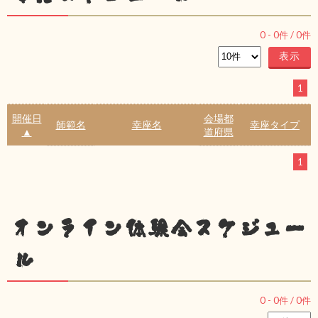
0
-
0
件 /
0
件
1
開催日
会場都
師範名
幸座名
幸座タイプ
▲
道府県
1
オンライン体験会スケジュー
ル
0
-
0
件 /
0
件