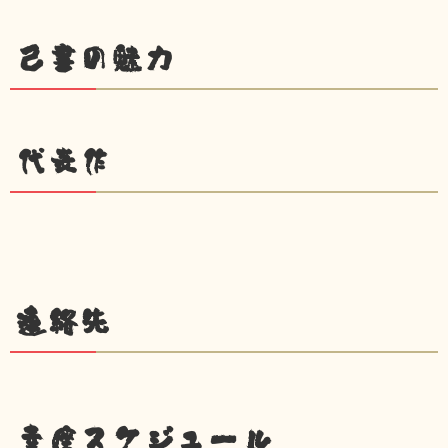
己書の魅力
代表作
連絡先
幸座スケジュール