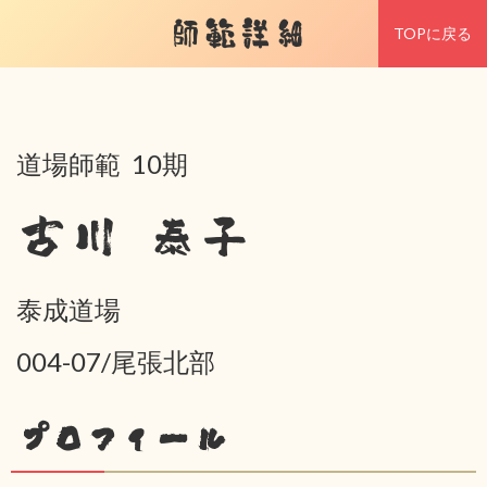
師範詳細
TOPに戻る
道場師範 10期
古川 泰子
泰成道場
004-07/尾張北部
プロフィール