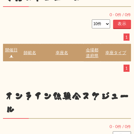
0
-
0
件 /
0
件
1
開催日
会場都
師範名
幸座名
幸座タイプ
▲
道府県
1
オンライン体験会スケジュー
ル
0
-
0
件 /
0
件