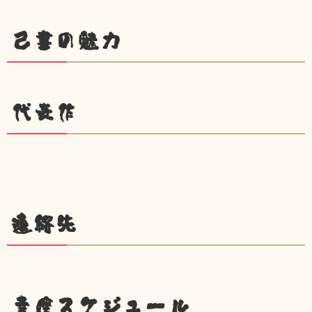
己書の魅力
代表作
連絡先
幸座スケジュール