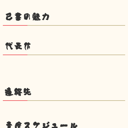
己書の魅力
代表作
連絡先
幸座スケジュール