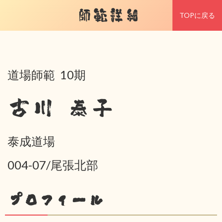
師範詳細
TOPに戻る
道場師範 10期
古川 泰子
泰成道場
004-07/尾張北部
プロフィール