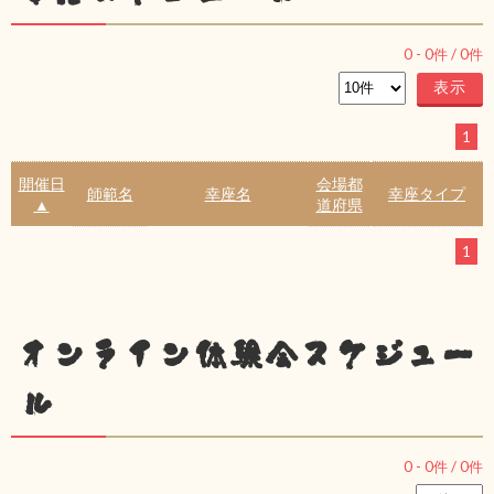
0
-
0
件 /
0
件
1
開催日
会場都
師範名
幸座名
幸座タイプ
▲
道府県
1
オンライン体験会スケジュー
ル
0
-
0
件 /
0
件