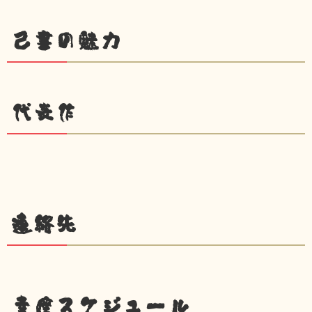
己書の魅力
代表作
連絡先
幸座スケジュール