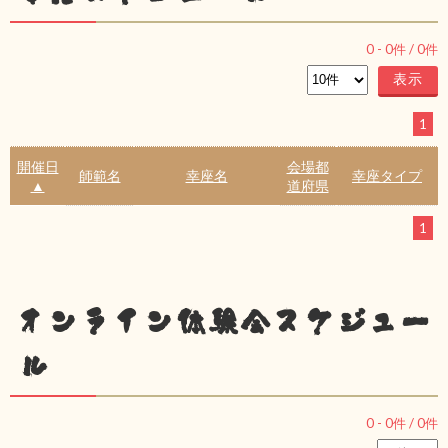
0
-
0
件 /
0
件
1
開催日
会場都
師範名
幸座名
幸座タイプ
▲
道府県
1
オンライン体験会スケジュー
ル
0
-
0
件 /
0
件