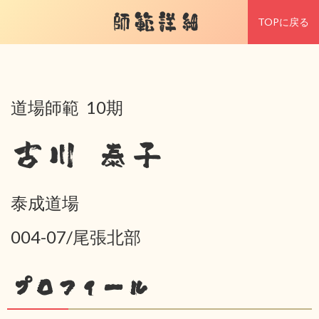
師範詳細
TOPに戻る
道場師範 10期
古川 泰子
泰成道場
004-07/尾張北部
プロフィール