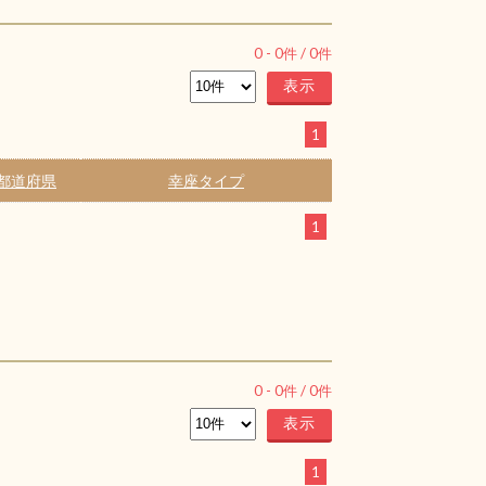
0
-
0
件 /
0
件
1
都道府県
幸座タイプ
1
0
-
0
件 /
0
件
1