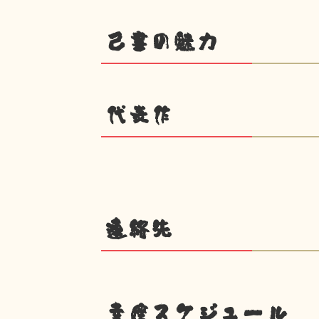
己書の魅力
代表作
連絡先
幸座スケジュール