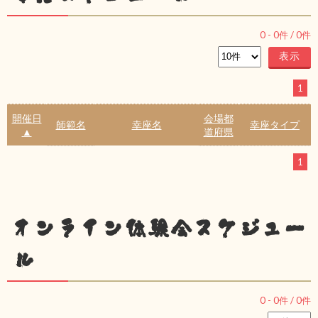
0
-
0
件 /
0
件
1
開催日
会場都
師範名
幸座名
幸座タイプ
▲
道府県
1
オンライン体験会スケジュー
ル
0
-
0
件 /
0
件