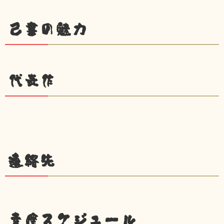
己書の魅力
代表作
連絡先
幸座スケジュール