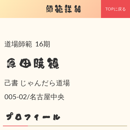
師範詳細
TOPに戻る
道場師範 16期
原田暁観
己書 じゃんだら道場
005-02/名古屋中央
プロフィール