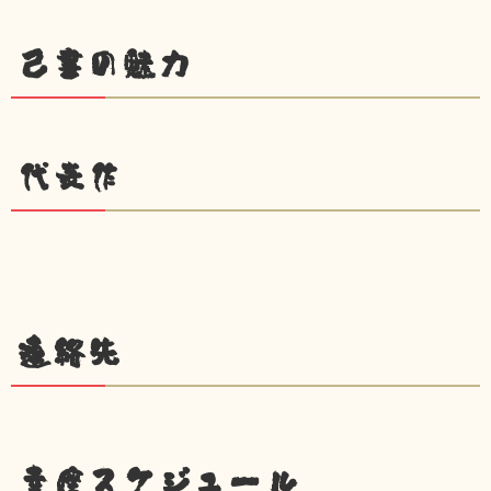
己書の魅力
代表作
連絡先
幸座スケジュール