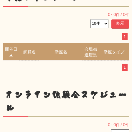
0
-
0
件 /
0
件
1
開催日
会場都
師範名
幸座名
幸座タイプ
▲
道府県
1
オンライン体験会スケジュー
ル
0
-
0
件 /
0
件