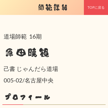
師範詳細
TOPに戻る
道場師範 16期
原田暁観
己書 じゃんだら道場
005-02/名古屋中央
プロフィール