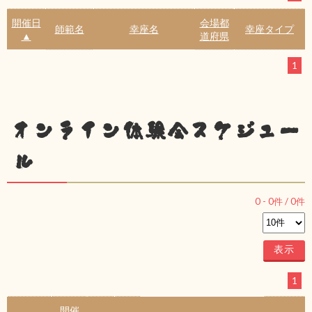
開催日
会場都
師範名
幸座名
幸座タイプ
▲
道府県
1
オンライン体験会スケジュー
ル
0
-
0
件 /
0
件
1
開催