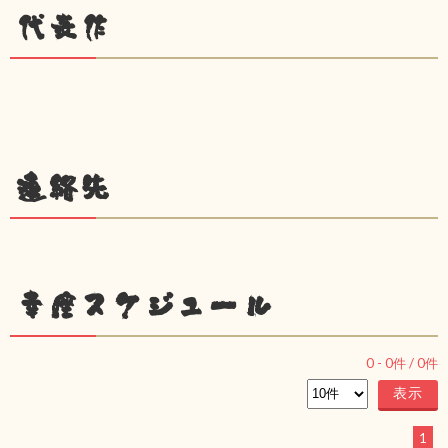
代表作
連絡先
幸座スケジュール
0
-
0
件 /
0
件
1