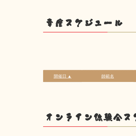
幸座スケジュール
開催日 ▲
師範名
オンライン体験会ス