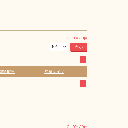
0
-
0
件 /
0
件
1
都道府県
幸座タイプ
1
0
-
0
件 /
0
件