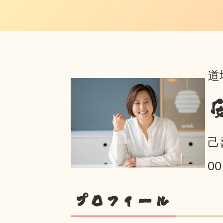
道
己
0
プロフィール