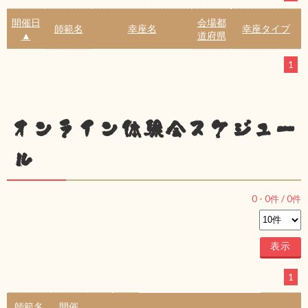
開催日
会場都
師範名
幸座名
幸座タイプ
▲
道府県
1
オンライン体験会スケジュー
ル
0
-
0
件 /
0
件
1
師範名
開催