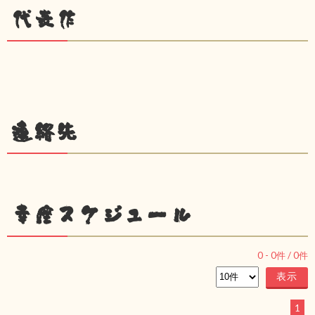
代表作
連絡先
幸座スケジュール
0
-
0
件 /
0
件
1