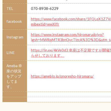
TEL
070-8938-6229
https://www.facebook.com/share/1FQLqX1Z7V
facebook
mibextid=wwXIfr
https://www.instagram.com/hiromarudojyo?
Instagram
igsh=MWRqMTR3bnQycTlzcA%3D%3D&utm_so
https://lin.ee/4kVe0d3 幸座は不定期ですが
LINE
らせしております。
Ameba 幸
座の状況
をアップ
https://ameblo.jp/onoresho-hiromaru/
してま
す、