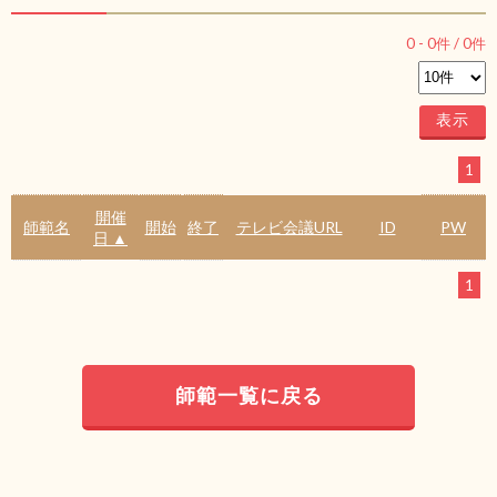
0
-
0
件 /
0
件
1
開催
師範名
開始
終了
テレビ会議URL
ID
PW
日 ▲
1
師範一覧に戻る