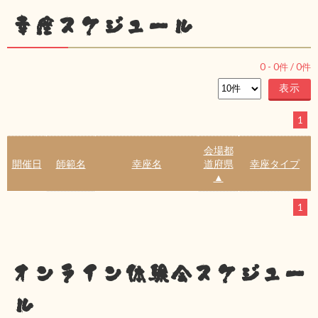
幸座スケジュール
0
-
0
件 /
0
件
1
会場都
開催日
師範名
幸座名
道府県
幸座タイプ
▲
1
オンライン体験会スケジュー
ル