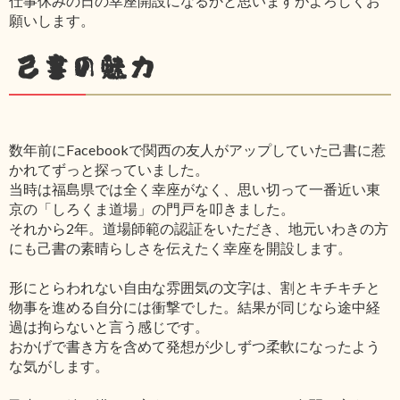
仕事休みの日の幸座開設になるかと思いますがよろしくお
願いします。
己書の魅力
数年前にFacebookで関西の友人がアップしていた己書に惹
かれてずっと探っていました。
当時は福島県では全く幸座がなく、思い切って一番近い東
京の「しろくま道場」の門戸を叩きました。
それから2年。道場師範の認証をいただき、地元いわきの方
にも己書の素晴らしさを伝えたく幸座を開設します。
形にとらわれない自由な雰囲気の文字は、割とキチキチと
物事を進める自分には衝撃でした。結果が同じなら途中経
過は拘らないと言う感じです。
おかげで書き方を含めて発想が少しずつ柔軟になったよう
な気がします。