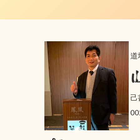
道
己
0