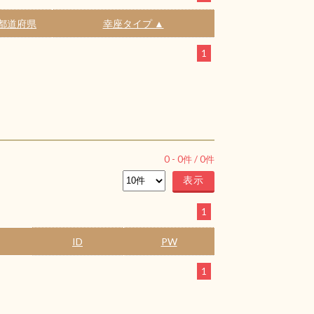
都道府県
幸座タイプ ▲
1
0
-
0
件 /
0
件
1
ID
PW
1