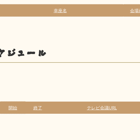
幸座名
会場
ケジュール
開始
終了
テレビ会議URL