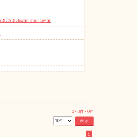
A%3D%3D&utm_source=qr
。
0
-
0
件 /
0
件
1