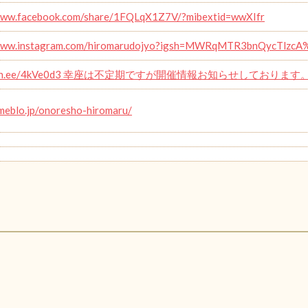
/www.facebook.com/share/1FQLqX1Z7V/?mibextid=wwXIfr
/www.instagram.com/hiromarudojyo?igsh=MWRqMTR3bnQycTlzc
://lin.ee/4kVe0d3 幸座は不定期ですが開催情報お知らせしております
ameblo.jp/onoresho-hiromaru/