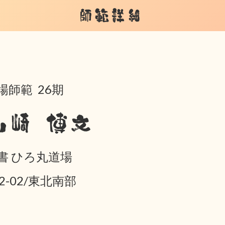
師範詳細
場師範 26期
山崎 博文
書 ひろ丸道場
02-02/東北南部