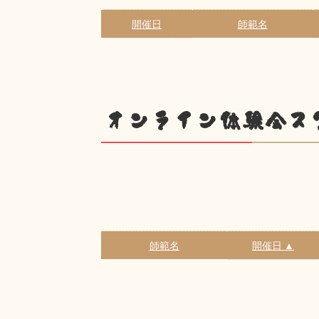
開催日
師範名
オンライン体験会ス
師範名
開催日 ▲