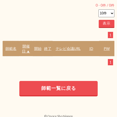
0
-
0
件 /
0
件
1
開催
師範名
開始
終了
テレビ会議URL
ID
PW
日 ▲
1
師範一覧に戻る
© Onore Sho Nippon