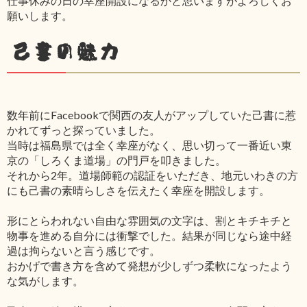
仕事休みの日の幸座開設になるかと思いますがよろしくお
願いします。
己書の魅力
数年前にFacebookで関西の友人がアップしていた己書に惹
かれてずっと探っていました。
当時は福島県では全く幸座がなく、思い切って一番近い東
京の「しろくま道場」の門戸を叩きました。
それから2年。道場師範の認証をいただき、地元いわきの方
にも己書の素晴らしさを伝えたく幸座を開設します。
形にとらわれない自由な雰囲気の文字は、割とキチキチと
物事を進める自分には衝撃でした。結果が同じなら途中経
過は拘らないと言う感じです。
おかげで書き方を含めて発想が少しずつ柔軟になったよう
な気がします。