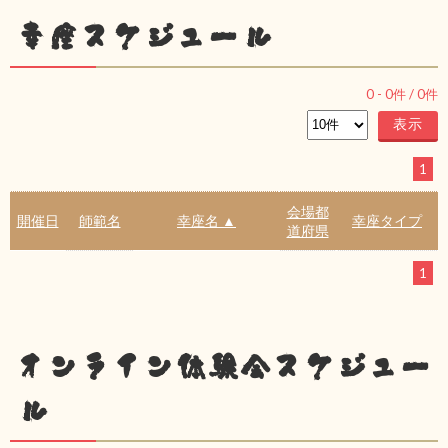
幸座スケジュール
0
-
0
件 /
0
件
1
会場都
開催日
師範名
幸座名 ▲
幸座タイプ
道府県
1
オンライン体験会スケジュー
ル