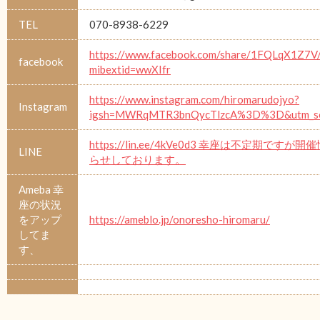
TEL
070-8938-6229
https://www.facebook.com/share/1FQLqX1Z7V
facebook
mibextid=wwXIfr
https://www.instagram.com/hiromarudojyo?
Instagram
igsh=MWRqMTR3bnQycTlzcA%3D%3D&utm_so
https://lin.ee/4kVe0d3 幸座は不定期ですが
LINE
らせしております。
Ameba 幸
座の状況
をアップ
https://ameblo.jp/onoresho-hiromaru/
してま
す、