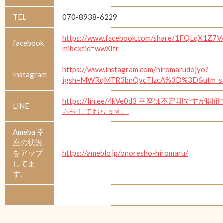
TEL
070-8938-6229
https://www.facebook.com/share/1FQLqX1Z7V
facebook
mibextid=wwXIfr
https://www.instagram.com/hiromarudojyo?
Instagram
igsh=MWRqMTR3bnQycTlzcA%3D%3D&utm_so
https://lin.ee/4kVe0d3 幸座は不定期ですが
LINE
らせしております。
Ameba 幸
座の状況
をアップ
https://ameblo.jp/onoresho-hiromaru/
してま
す、