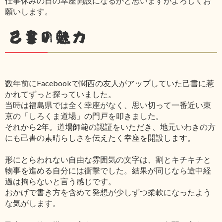
仕事休みの日の幸座開設になるかと思いますがよろしくお
願いします。
己書の魅力
数年前にFacebookで関西の友人がアップしていた己書に惹
かれてずっと探っていました。
当時は福島県では全く幸座がなく、思い切って一番近い東
京の「しろくま道場」の門戸を叩きました。
それから2年。道場師範の認証をいただき、地元いわきの方
にも己書の素晴らしさを伝えたく幸座を開設します。
形にとらわれない自由な雰囲気の文字は、割とキチキチと
物事を進める自分には衝撃でした。結果が同じなら途中経
過は拘らないと言う感じです。
おかげで書き方を含めて発想が少しずつ柔軟になったよう
な気がします。