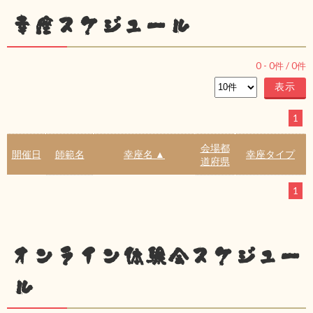
幸座スケジュール
0
-
0
件 /
0
件
1
会場都
開催日
師範名
幸座名 ▲
幸座タイプ
道府県
1
オンライン体験会スケジュー
ル