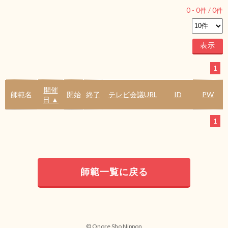
0
-
0
件 /
0
件
1
開催
師範名
開始
終了
テレビ会議URL
ID
PW
日 ▲
1
師範一覧に戻る
© Onore Sho Nippon