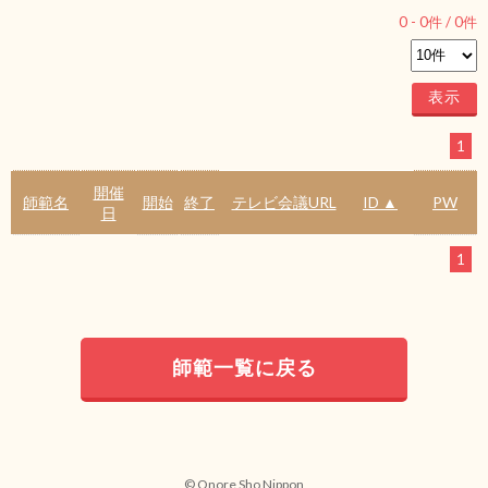
0
-
0
件 /
0
件
1
開催
師範名
開始
終了
テレビ会議URL
ID ▲
PW
日
1
師範一覧に戻る
© Onore Sho Nippon