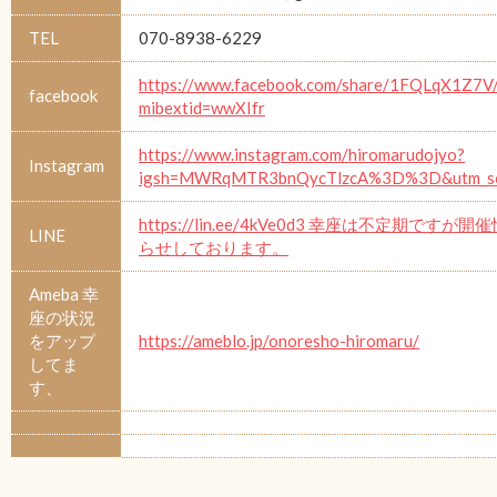
TEL
070-8938-6229
https://www.facebook.com/share/1FQLqX1Z7V
facebook
mibextid=wwXIfr
https://www.instagram.com/hiromarudojyo?
Instagram
igsh=MWRqMTR3bnQycTlzcA%3D%3D&utm_so
https://lin.ee/4kVe0d3 幸座は不定期ですが
LINE
らせしております。
Ameba 幸
座の状況
をアップ
https://ameblo.jp/onoresho-hiromaru/
してま
す、