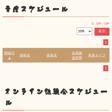
幸座スケジュール
0
-
0
件 /
0
件
1
開催日
会場都
師範名
幸座名
幸座タイプ
▲
道府県
1
オンライン体験会スケジュー
ル