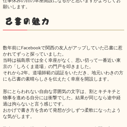
仕事休みの日の幸座開設になるかと思いますがよろしくお
願いします。
己書の魅力
数年前にFacebookで関西の友人がアップしていた己書に惹
かれてずっと探っていました。
当時は福島県では全く幸座がなく、思い切って一番近い東
京の「しろくま道場」の門戸を叩きました。
それから2年。道場師範の認証をいただき、地元いわきの方
にも己書の素晴らしさを伝えたく幸座を開設します。
形にとらわれない自由な雰囲気の文字は、割とキチキチと
物事を進める自分には衝撃でした。結果が同じなら途中経
過は拘らないと言う感じです。
おかげで書き方を含めて発想が少しずつ柔軟になったよう
な気がします。