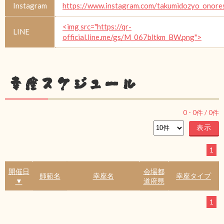
Instagram
https://www.instagram.com/takumidozyo_onore
<img src="https://qr-
LINE
official.line.me/gs/M_067bltkm_BW.png">
幸座スケジュール
0
-
0
件 /
0
件
1
開催日
会場都
師範名
幸座名
幸座タイプ
▼
道府県
1