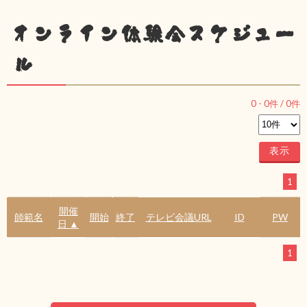
オンライン体験会スケジュー
ル
0
-
0
件 /
0
件
1
開催
師範名
開始
終了
テレビ会議URL
ID
PW
日 ▲
1