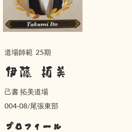
道場師範 25期
伊藤 拓美
己書 拓美道場
004-08/尾張東部
プロフィール