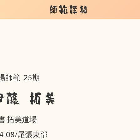
師範詳細
場師範 25期
伊藤 拓美
書 拓美道場
04-08/尾張東部