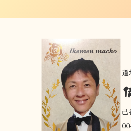
道
己
0