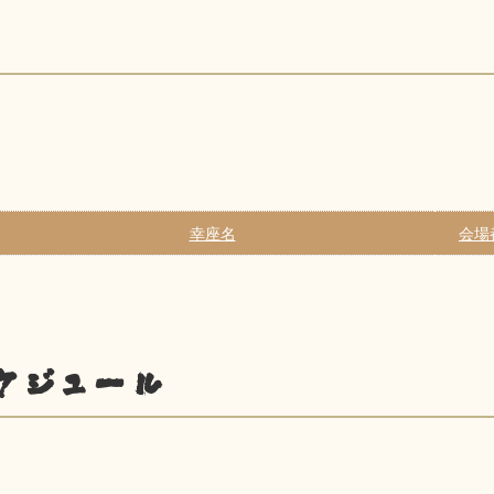
幸座名
会場
ケジュール