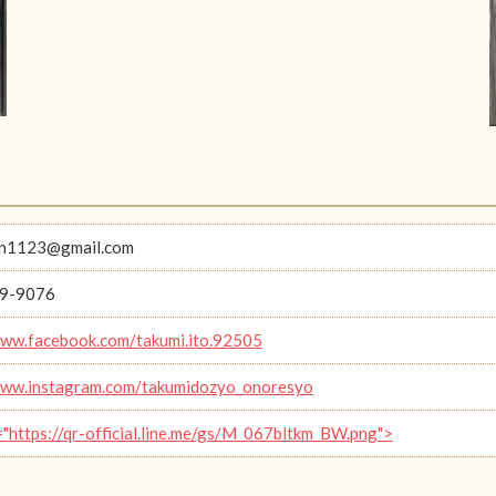
an1123@gmail.com
9-9076
www.facebook.com/takumi.ito.92505
www.instagram.com/takumidozyo_onoresyo
="https://qr-official.line.me/gs/M_067bltkm_BW.png">