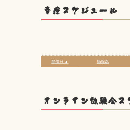
幸座スケジュール
開催日 ▲
師範名
オンライン体験会ス