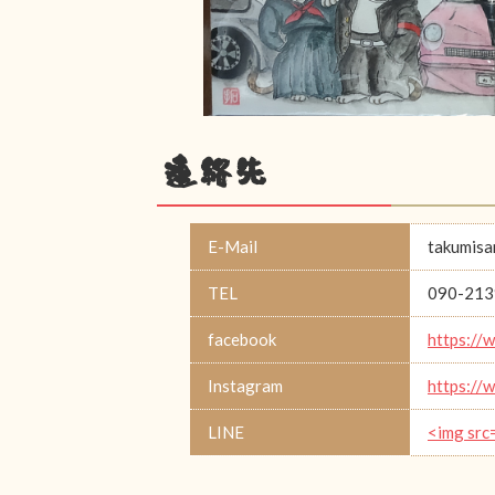
連絡先
E-Mail
takumis
TEL
090-213
facebook
https://
Instagram
https://
LINE
<img src