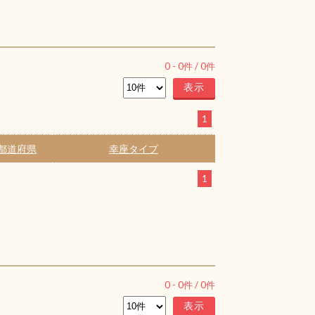
0
-
0
件 /
0
件
1
都道府県
幸座タイプ
1
0
-
0
件 /
0
件