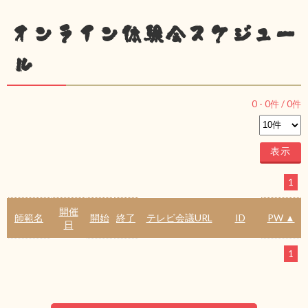
オンライン体験会スケジュー
ル
0
-
0
件 /
0
件
1
開催
師範名
開始
終了
テレビ会議URL
ID
PW ▲
日
1