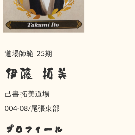
道場師範 25期
伊藤 拓美
己書 拓美道場
004-08/尾張東部
プロフィール