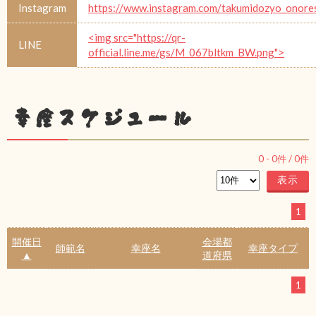
Instagram
https://www.instagram.com/takumidozyo_onore
<img src="https://qr-
LINE
official.line.me/gs/M_067bltkm_BW.png">
幸座スケジュール
0
-
0
件 /
0
件
1
開催日
会場都
師範名
幸座名
幸座タイプ
▲
道府県
1