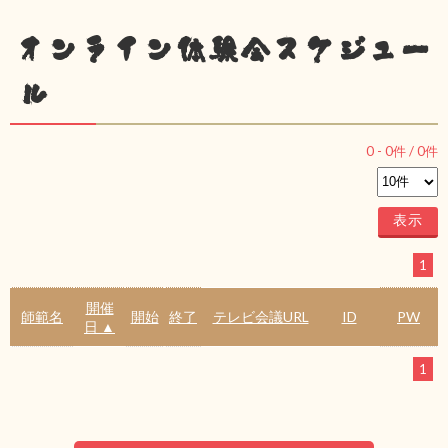
オンライン体験会スケジュー
ル
0
-
0
件 /
0
件
1
開催
師範名
開始
終了
テレビ会議URL
ID
PW
日 ▲
1