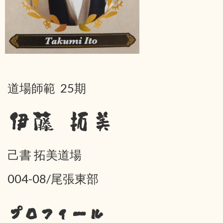
道場師範 25期
伊藤 拓美
己書 拓美道場
004-08/尾張東部
プロフィール