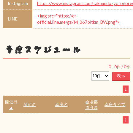
Instagram
https://www.instagram.com/takumidozyo_onore
<img src="https://qr-
LINE
official.line.me/gs/M_067bltkm_BW.png">
幸座スケジュール
0
-
0
件 /
0
件
1
開催日
会場都
師範名
幸座名
幸座タイプ
▲
道府県
1