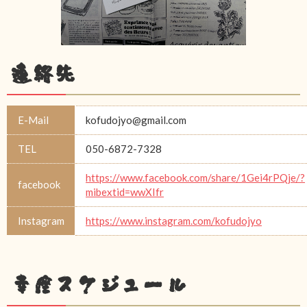
連絡先
E-Mail
kofudojyo@gmail.com
TEL
050-6872-7328
https://www.facebook.com/share/1Gei4rPQje/?
facebook
mibextid=wwXIfr
Instagram
https://www.instagram.com/kofudojyo
幸座スケジュール