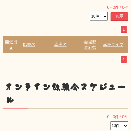
0
-
0
件 /
0
件
1
開催日
会場都
師範名
幸座名
幸座タイプ
▲
道府県
1
オンライン体験会スケジュー
ル
0
-
0
件 /
0
件