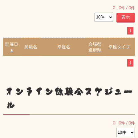
0
-
0
件 /
0
件
1
開催日
会場都
師範名
幸座名
幸座タイプ
▲
道府県
1
オンライン体験会スケジュー
ル
0
-
0
件 /
0
件