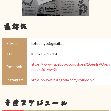
連絡先
E-Mail
kofudojyo@gmail.com
TEL
050-6872-7328
https://www.facebook.com/share/1Gei4rPQje/?
facebook
mibextid=wwXIfr
Instagram
https://www.instagram.com/kofudojyo
幸座スケジュール