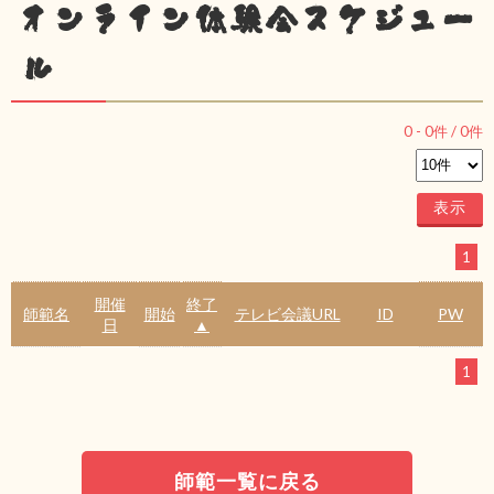
オンライン体験会スケジュー
ル
0
-
0
件 /
0
件
1
開催
終了
師範名
開始
テレビ会議URL
ID
PW
日
▲
1
師範一覧に戻る