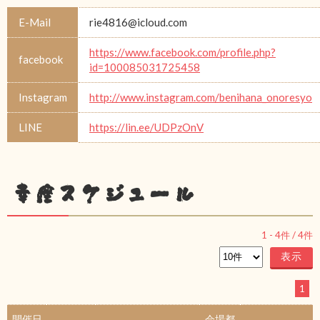
E-Mail
rie4816@icloud.com
https://www.facebook.com/profile.php?
facebook
id=100085031725458
Instagram
http://www.instagram.com/benihana_onoresyo
LINE
https://lin.ee/UDPzOnV
幸座スケジュール
1
-
4
件 /
4
件
1
開催日
会場都