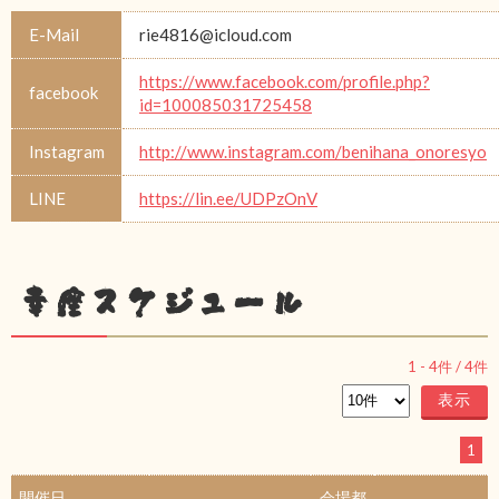
E-Mail
rie4816@icloud.com
https://www.facebook.com/profile.php?
facebook
id=100085031725458
Instagram
http://www.instagram.com/benihana_onoresyo
LINE
https://lin.ee/UDPzOnV
幸座スケジュール
1
-
4
件 /
4
件
1
開催日
会場都