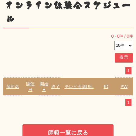
オンライン体験会スケジュー
ル
0
-
0
件 /
0
件
1
開催
開始
師範名
終了
テレビ会議URL
ID
PW
日
▼
1
師範一覧に戻る